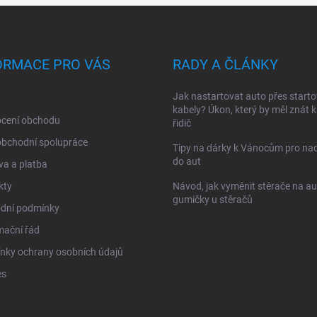
ORMACE PRO VÁS
RADY A ČLÁNKY
Jak nastartovat auto přes starto
kabely? Úkon, který by měl znát 
cení obchodu
řidič
obchodní spolupráce
Tipy na dárky k Vánocům pro na
do aut
a a platba
kty
Návod, jak vyměnit stěrače na au
gumičky u stěračů
dní podmínky
mační řád
nky ochrany osobních údajů
es