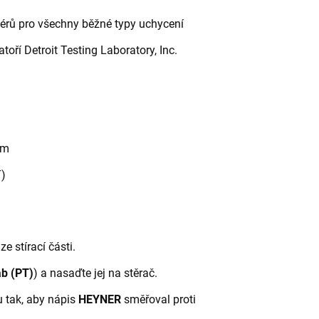
rů pro všechny běžné typy uchycení
toří Detroit Testing Laboratory, Inc.
mm
)
e stírací části.
b (PT)
) a nasaďte jej na stěrač.
 tak, aby nápis
HEYNER
směřoval proti