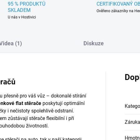
95 % PRODUKTŮ
CERTIFIKOVANÝ O
SKLADEM
Ověřeno zákazníky na He
U nás v Hostivici
Videa (1)
Diskuze
Dop
ěračů
přesně pro váš vůz – dokonalé stírání
nkové flat stěrače
poskytují optimální
Katego
ky i nečistoty spolehlivě odstraní.
 zůstávají stěrače flexibilní i při
Záruk
louhodobou životností.
Hmotn
e stěrači na auto, tak v naší kategorii