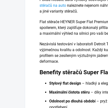
stěračů na auto
naleznete nejenom náhrad
a jiné varianty stěračů.
Flat stěrače HEYNER Super Flat Premiu
spoilerem, který zajišťuje dokonalý přítla
a maximální výhled na silnici pro vaši b
Nezávislá testování v laboratoři Detroit T
výjimečnou kvalitu a odolnost. Každý 
profilem se zesíleným výztužným jádre
deformace.
Benefity stěračů Super Fl
Stylový flat design
– hladký a eleg
Maximální čistota stěru
– díky inte
Odolnost po dlouhá období
– pryž
opotřebení