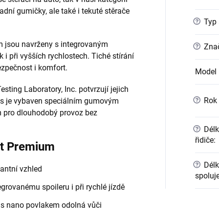
ní gumičky, ale také i tekuté stěrače
?
Typ 
m jsou navrženy s integrovaným
?
Znač
k i při vyšších rychlostech. Tiché stírání
ezpečnost i komfort.
Model
esting Laboratory, Inc. potvrzují jejich
?
Rok 
kus je vybaven speciálním gumovým
m pro dlouhodobý provoz bez
?
Délk
řidiče
:
at Premium
?
Délk
antní vzhled
spoluj
grovanému spoileru i při rychlé jízdě
 s nano povlakem odolná vůči