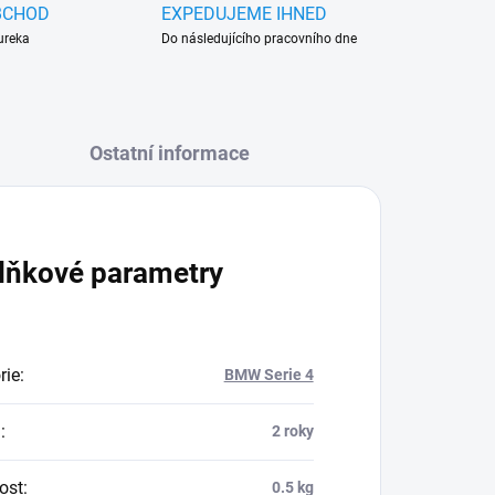
BCHOD
EXPEDUJEME IHNED
ureka
Do následujícího pracovního dne
Ostatní informace
lňkové parametry
rie
:
BMW Serie 4
a
:
2 roky
ost
:
0.5 kg