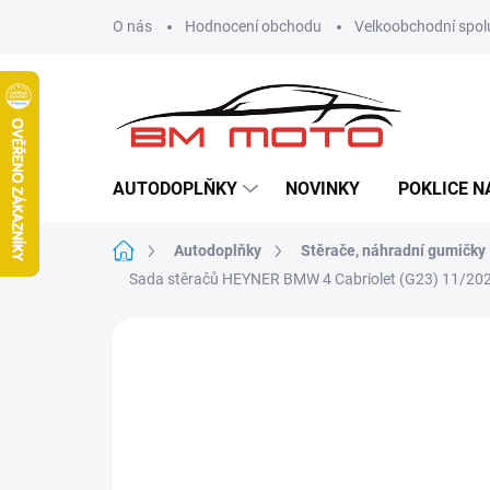
Přejít
O nás
Hodnocení obchodu
Velkoobchodní spol
na
obsah
AUTODOPLŇKY
NOVINKY
POKLICE N
Domů
Autodoplňky
Stěrače, náhradní gumičky
Sada stěračů HEYNER BMW 4 Cabriolet (G23) 11/202
Neohodnoceno
Podrobnosti hodn