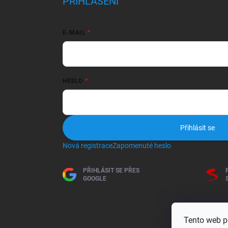
PŘIHLÁŠENÍ
E-MAIL
HESLO
Přihlásit se
Nová registrace
Zapomenuté heslo
PŘIHLÁSIT SE PŘES
GOOGLE
Tento web p