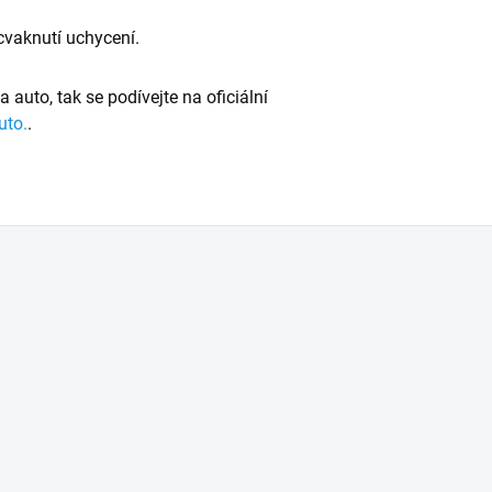
 cvaknutí uchycení.
 na auto, tak se podívejte na oficiální
uto.
.