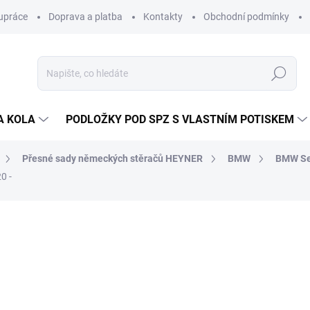
upráce
Doprava a platba
Kontakty
Obchodní podmínky
Hledat
A KOLA
PODLOŽKY POD SPZ S VLASTNÍM POTISKEM
Přesné sady německých stěračů HEYNER
BMW
BMW Se
0 -
ocení
ZNAČKA:
ALCA/HEYNER (GERMANY)
332 Kč
309 K
255 Kč bez DPH
Měrná
SKLADEM
(>5 PÁR)