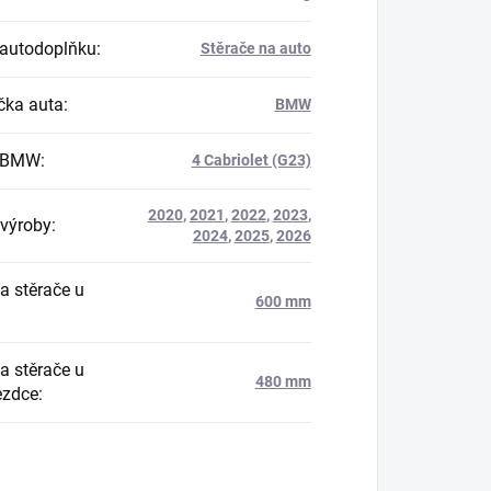
autodoplňku
:
Stěrače na auto
ka auta
:
BMW
 BMW
:
4 Cabriolet (G23)
2020
,
2021
,
2022
,
2023
,
výroby
:
2024
,
2025
,
2026
a stěrače u
600 mm
a stěrače u
480 mm
ezdce
: