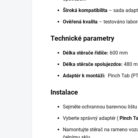
Široká kompatibilita
– sada adapté
Ověřená kvalita
– testováno labora
Technické parametry
Délka stěrače řidiče:
600 mm
Délka stěrače spolujezdce:
480 
Adaptér k montáži:
Pinch Tab (PT
Instalace
Sejměte ochrannou barevnou lištu z
Vyberte správný adaptér (
Pinch Ta
Namontujte stěrač na rameno vozu
čelnímu sklu.