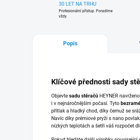
30 LET NA TRHU
Profesionální přístup. Poradíme
vždy.
Popis
Klíčové přednosti sady st
Objevte
sadu stěračů
HEYNER navrženou 
i v nejnáročnějším počasí. Tyto
bezramé
přítlak a hladký chod, díky čemuž se sráž
Navíc díky prémiové pryži s nano povlakem
nízkých teplotách a šetří váš rozpočet d
Pokud hledáte další výrobky související s