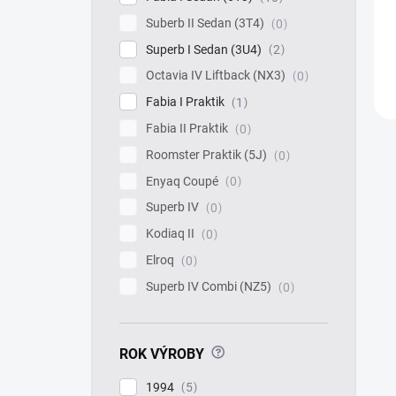
Suberb II Sedan (3T4)
0
Superb I Sedan (3U4)
2
Octavia IV Liftback (NX3)
0
Fabia I Praktik
1
Fabia II Praktik
0
Roomster Praktik (5J)
0
Enyaq Coupé
0
Superb IV
0
Kodiaq II
0
Elroq
0
Superb IV Combi (NZ5)
0
?
ROK VÝROBY
1994
5