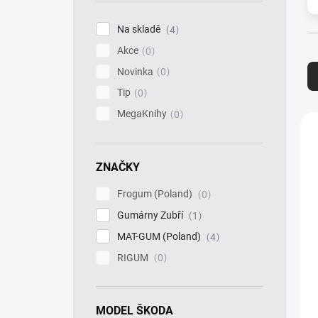
í
p
Na skladě
4
a
Akce
n
0
Ř
e
a
Novinka
0
l
z
Tip
0
e
MegaKnihy
n
0
V
í
ý
p
p
r
i
ZNAČKY
o
s
d
Frogum (Poland)
0
p
u
r
Gumárny Zubří
1
k
o
MAT-GUM (Poland)
4
t
d
ů
u
RIGUM
0
k
t
ů
MODEL ŠKODA