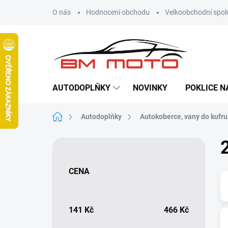
Přejít
O nás
Hodnocení obchodu
Velkoobchodní spol
na
obsah
AUTODOPLŇKY
NOVINKY
POKLICE N
Domů
Autodoplňky
Autokoberce, vany do kufru
P
o
s
CENA
t
r
a
n
141
Kč
466
Kč
n