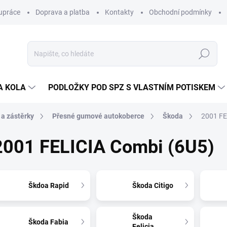
upráce
Doprava a platba
Kontakty
Obchodní podmínky
Hledat
A KOLA
PODLOŽKY POD SPZ S VLASTNÍM POTISKEM
 a zástěrky
Přesné gumové autokoberce
Škoda
2001 FE
2001 FELICIA Combi (6U5)
Škdoa Rapid
Škoda Citigo
Škoda
Škoda Fabia
Felicia