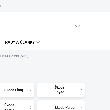
Reklamační řád
Podmínky ochrany osobních údajů
Cookies
PRÁZDNÝ KOŠÍK
NÁKUPNÍ
KOŠÍK
RADY A ČLÁNKY
LICIA Combi (6U5)
Škoda
Škoda Elroq
Enyaq
Škoda
Škoda Karoq
Kamiq