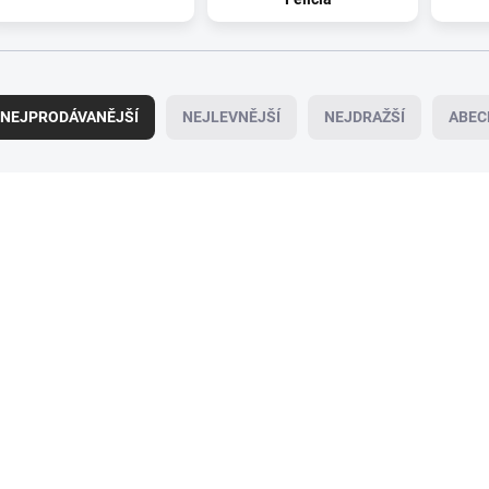
NEJPRODÁVANĚJŠÍ
NEJLEVNĚJŠÍ
NEJDRAŽŠÍ
ABEC
182-0111
18
SKLADEM
SK
(>5 KS)
Gumová vanička přední
Gumová vanička př