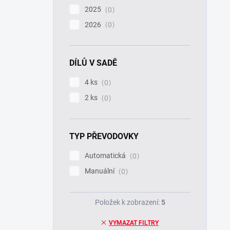
2025
0
2026
0
DÍLŮ V SADĚ
4 ks
0
2 ks
0
TYP PŘEVODOVKY
Automatická
0
Manuální
0
Položek k zobrazení:
5
VYMAZAT FILTRY