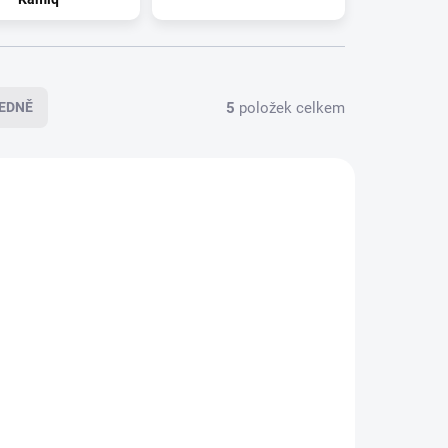
5
položek celkem
EDNĚ
2-0112
182-0113
LADEM
SKLADEM
(>5 KS)
(>5 KS)
ední
Gumová vanička zadní