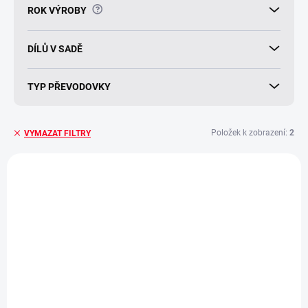
?
ROK VÝROBY
DÍLŮ V SADĚ
TYP PŘEVODOVKY
Položek k zobrazení:
2
VYMAZAT FILTRY
V
ý
p
i
s
p
r
o
d
SKLADEM
SKLADEM
(>5 KS)
(>5 KS)
u
Gumová vanička
Gumová vanička