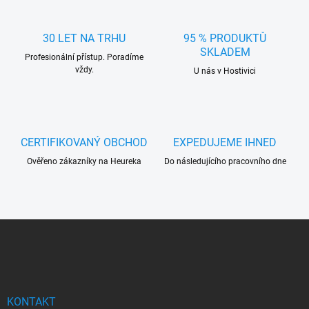
d
a
c
30 LET NA TRHU
95 % PRODUKTŮ
í
SKLADEM
Profesionální přístup. Poradíme
p
vždy.
r
U nás v Hostivici
v
k
y
v
ý
CERTIFIKOVANÝ OBCHOD
EXPEDUJEME IHNED
p
Ověřeno zákazníky na Heureka
Do následujícího pracovního dne
i
s
u
Z
á
p
a
t
í
KONTAKT