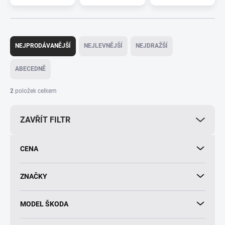
Ř
a
NEJPRODÁVANĚJŠÍ
NEJLEVNĚJŠÍ
NEJDRAŽŠÍ
z
e
ABECEDNĚ
n
í
2
položek celkem
p
r
ZAVŘÍT FILTR
o
d
u
CENA
k
t
ů
ZNAČKY
MODEL ŠKODA