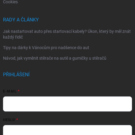
Cookies
RADY A ČLÁNKY
Jak nastartovat auto přes startovací kabely? Úkon, který by měl znát
každý řidič
Tipy na dárky k Vánocům pro nadšence do aut
Návod, jak vyměnit stěrače na autě a gumičky u stěračů
PŘIHLÁŠENÍ
E-MAIL
HESLO