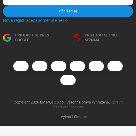
Přihlásit se
Nová registrace
Zapomenuté heslo
PŘIHLÁSIT SE PŘES
PŘIHLÁSIT SE PŘES
GOOGLE
SEZNAM
Copyright 2026
BM MOTO s.r.o.
. Všechna práva vyhrazena.
Upravit
nastavení cookies
Vytvořil Shoptet