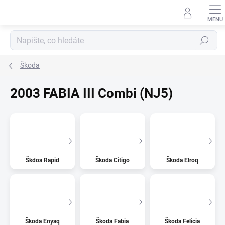
Přejít
na
obsah
Hledat
Škoda
2003 FABIA III Combi (NJ5)
Škdoa Rapid
Škoda Citigo
Škoda Elroq
Škoda Enyaq
Škoda Fabia
Škoda Felicia