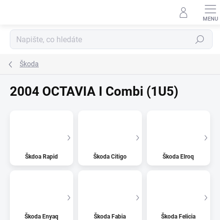
Přejít
na
obsah
Hledat
Škoda
2004 OCTAVIA I Combi (1U5)
Škdoa Rapid
Škoda Citigo
Škoda Elroq
Škoda Enyaq
Škoda Fabia
Škoda Felicia