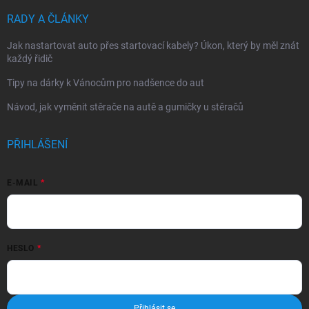
RADY A ČLÁNKY
Jak nastartovat auto přes startovací kabely? Úkon, který by měl znát
každý řidič
Tipy na dárky k Vánocům pro nadšence do aut
Návod, jak vyměnit stěrače na autě a gumičky u stěračů
PŘIHLÁŠENÍ
E-MAIL
HESLO
Přihlásit se