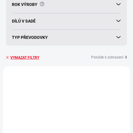
?
ROK VÝROBY
DÍLŮ V SADĚ
TYP PŘEVODOVKY
Položek k zobrazení:
8
VYMAZAT FILTRY
V
ý
p
i
s
p
r
o
d
SKLADEM
SKLADEM
(>5 KS)
(>5 KS)
u
Gumová vanička
Gumová vanička