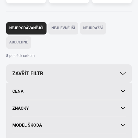
Ř
a
NEJPRODÁVANĚJŠÍ
NEJLEVNĚJŠÍ
NEJDRAŽŠÍ
z
e
ABECEDNĚ
n
í
8
položek celkem
p
r
ZAVŘÍT FILTR
o
d
u
CENA
k
t
ů
ZNAČKY
MODEL ŠKODA