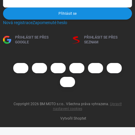
Přihlásit se
Nová registrace
Zapomenuté heslo
PŘIHLÁSIT SE PŘES
PŘIHLÁSIT SE PŘES
GOOGLE
SEZNAM
Copyright 2026
BM MOTO s.r.o.
. Všechna práva vyhrazena.
Upravit
nastavení cookies
Vytvořil Shoptet