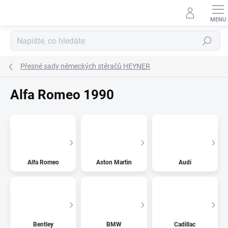
Přejít
na
obsah
Hledat
Přesné sady německých stěračů HEYNER
Alfa Romeo 1990
Alfa Romeo
Aston Martin
Audi
Bentley
BMW
Cadillac