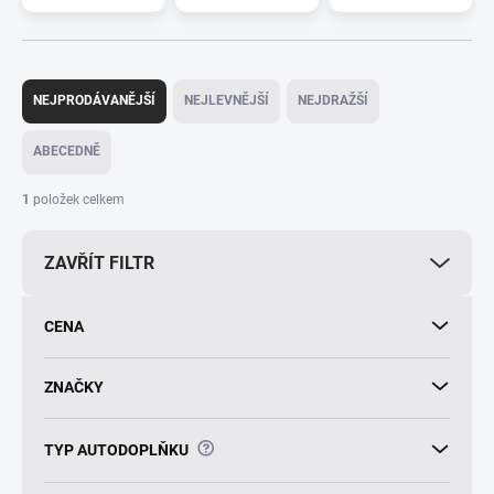
Ř
a
NEJPRODÁVANĚJŠÍ
NEJLEVNĚJŠÍ
NEJDRAŽŠÍ
z
e
ABECEDNĚ
n
í
1
položek celkem
p
r
ZAVŘÍT FILTR
o
d
u
CENA
k
t
ů
ZNAČKY
?
TYP AUTODOPLŇKU