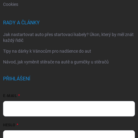
Cookies
RADY A ČLÁNKY
Jak nastartovat auto přes startovací kabely? Úkon, který by měl znát
každý řidič
Tipy na dárky k Vánocům pro nadšence do aut
Návod, jak vyměnit stěrače na autě a gumičky u stěračů
PŘIHLÁŠENÍ
E-MAIL
HESLO