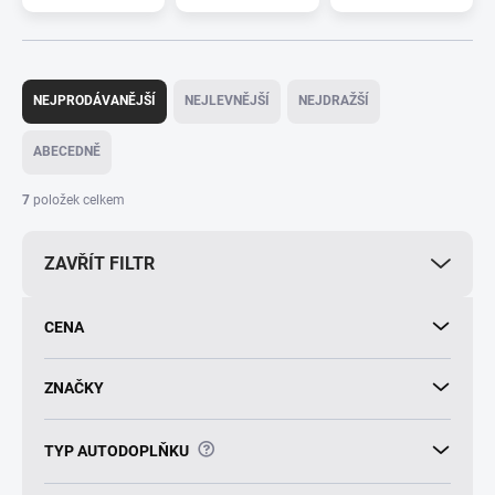
Ř
a
NEJPRODÁVANĚJŠÍ
NEJLEVNĚJŠÍ
NEJDRAŽŠÍ
z
e
ABECEDNĚ
n
í
7
položek celkem
p
r
ZAVŘÍT FILTR
o
d
u
CENA
k
t
ů
ZNAČKY
?
TYP AUTODOPLŇKU