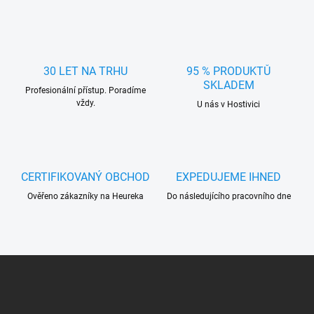
l
á
d
a
c
30 LET NA TRHU
95 % PRODUKTŮ
í
SKLADEM
Profesionální přístup. Poradíme
p
vždy.
r
U nás v Hostivici
v
k
y
v
ý
CERTIFIKOVANÝ OBCHOD
EXPEDUJEME IHNED
p
Ověřeno zákazníky na Heureka
Do následujícího pracovního dne
i
s
u
Z
á
p
a