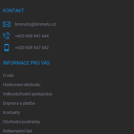
t
í
KONTAKT
bmmoto
@
bmmoto.cz
+420 608 947 444
+420 608 947 442
INFORMACE PRO VÁS
O nás
Hodnocení obchodu
Velkoobchodní spolupráce
Doprava a platba
Kontakty
Obchodní podmínky
Reklamační řád