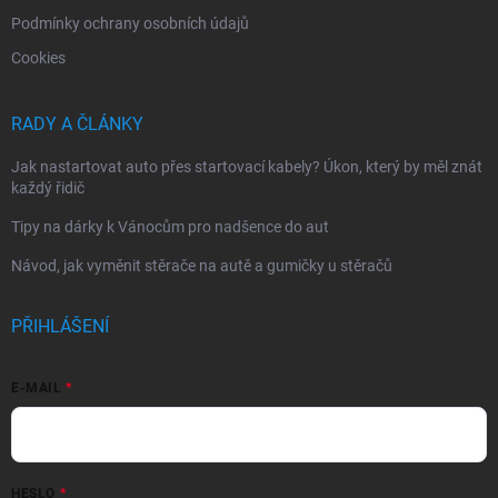
Podmínky ochrany osobních údajů
Cookies
RADY A ČLÁNKY
Jak nastartovat auto přes startovací kabely? Úkon, který by měl znát
každý řidič
Tipy na dárky k Vánocům pro nadšence do aut
Návod, jak vyměnit stěrače na autě a gumičky u stěračů
PŘIHLÁŠENÍ
E-MAIL
HESLO