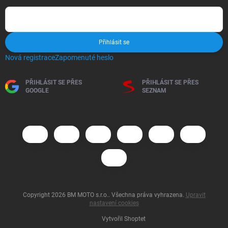
Přihlásit se
Nová registrace
Zapomenuté heslo
PŘIHLÁSIT SE PŘES
PŘIHLÁSIT SE PŘES
GOOGLE
SEZNAM
Copyright 2026
BM MOTO s.r.o.
. Všechna práva vyhrazena.
Upravit
nastavení cookies
Vytvořil Shoptet