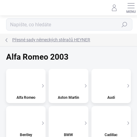
Přejít
na
obsah
Hledat
Přesné sady německých stěračů HEYNER
Alfa Romeo 2003
Alfa Romeo
Aston Martin
Audi
Bentley
BMW
Cadillac