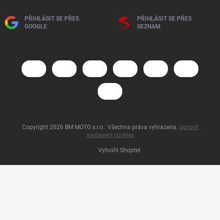
PŘIHLÁSIT SE PŘES
PŘIHLÁSIT SE PŘES
GOOGLE
SEZNAM
Copyright 2026
BM MOTO s.r.o.
. Všechna práva vyhrazena.
Upravit
nastavení cookies
Vytvořil Shoptet