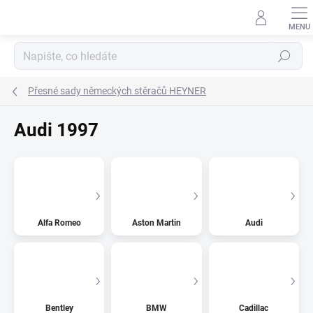
Přejít
na
obsah
Hledat
Přesné sady německých stěračů HEYNER
Audi 1997
Alfa Romeo
Aston Martin
Audi
Bentley
BMW
Cadillac