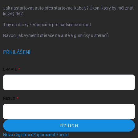
Jak nastartovat auto přes startovací kabely? Úkon, který by měl znát
každý řidič
Tipy na dárky k Vánocům pro nadšence do aut
Návod, jak vyměnit stěrače na autě a gumičky u stěračů
PŘIHLÁŠENÍ
E-MAIL
HESLO
Přihlásit se
Nová registrace
Zapomenuté heslo