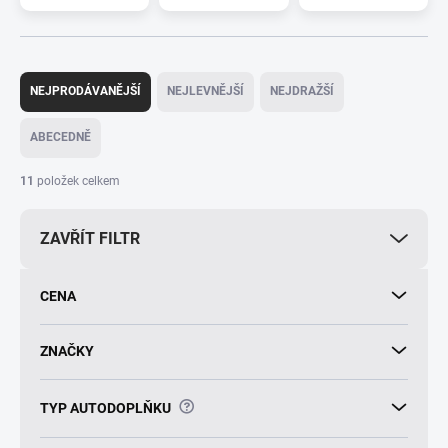
Ř
a
NEJPRODÁVANĚJŠÍ
NEJLEVNĚJŠÍ
NEJDRAŽŠÍ
z
e
ABECEDNĚ
n
í
11
položek celkem
p
r
ZAVŘÍT FILTR
o
d
u
CENA
k
t
ů
ZNAČKY
?
TYP AUTODOPLŇKU