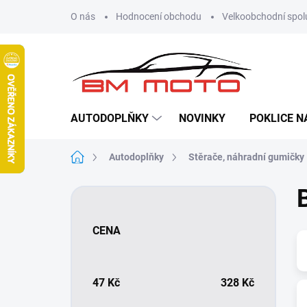
Přejít
O nás
Hodnocení obchodu
Velkoobchodní spol
na
obsah
AUTODOPLŇKY
NOVINKY
POKLICE N
Domů
Autodoplňky
Stěrače, náhradní gumičky
P
o
s
CENA
t
r
a
n
47
Kč
328
Kč
n