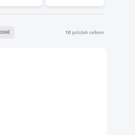
10
položek celkem
EDNĚ
4-0317
094-0312
LADEM
SKLADEM
>5 PÁR)
(>5 PÁR)
NER
Sada stěračů HEYNER