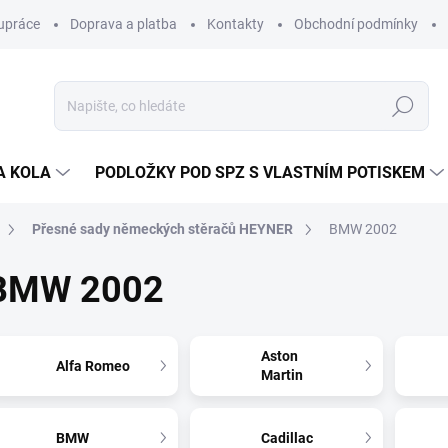
upráce
Doprava a platba
Kontakty
Obchodní podmínky
Hledat
A KOLA
PODLOŽKY POD SPZ S VLASTNÍM POTISKEM
Přesné sady německých stěračů HEYNER
BMW 2002
BMW 2002
Aston
Alfa Romeo
Martin
BMW
Cadillac