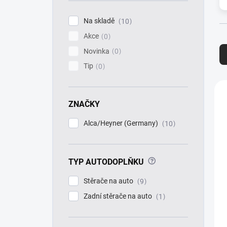
í
p
Na skladě
10
a
Akce
n
0
Ř
e
a
Novinka
0
l
z
Tip
0
e
n
V
í
ý
ZNAČKY
p
p
r
i
Alca/Heyner (Germany)
10
o
s
d
p
u
r
k
?
TYP AUTODOPLŇKU
o
t
d
Stěrače na auto
9
ů
u
k
Zadní stěrače na auto
1
t
ů