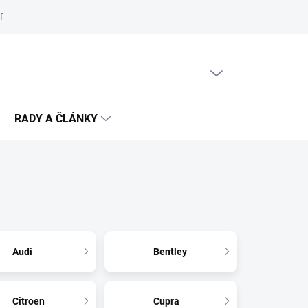
Reklamační řád
Podmínky ochrany osobních údajů
Cookies
PRÁZDNÝ KOŠÍK
NÁKUPNÍ
KOŠÍK
RADY A ČLÁNKY
Audi
Bentley
Citroen
Cupra