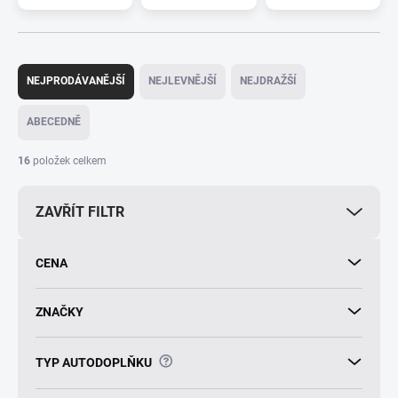
Ř
a
NEJPRODÁVANĚJŠÍ
NEJLEVNĚJŠÍ
NEJDRAŽŠÍ
z
e
ABECEDNĚ
n
í
16
položek celkem
p
r
ZAVŘÍT FILTR
o
d
u
CENA
k
t
ů
ZNAČKY
?
TYP AUTODOPLŇKU