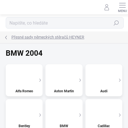
Přejít
na
obsah
Hledat
Přesné sady německých stěračů HEYNER
BMW 2004
Alfa Romeo
Aston Martin
Audi
Bentley
BMW
Cadillac