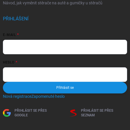
Návod, jak vyměnit stěrače na autě a gumičky u stěračů
PŘIHLÁŠENÍ
E-MAIL
HESLO
Přihlásit se
Nová registrace
Zapomenuté heslo
PŘIHLÁSIT SE PŘES
PŘIHLÁSIT SE PŘES
GOOGLE
SEZNAM