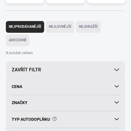
Ř
a
NEJPRODÁVANĚJŠÍ
NEJLEVNĚJŠÍ
NEJDRAŽŠÍ
z
e
ABECEDNĚ
n
í
3
položek celkem
p
r
ZAVŘÍT FILTR
o
d
u
CENA
k
t
ů
ZNAČKY
?
TYP AUTODOPLŇKU