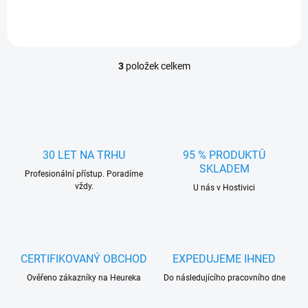
3
položek celkem
O
v
l
á
d
a
c
30 LET NA TRHU
95 % PRODUKTŮ
í
SKLADEM
Profesionální přístup. Poradíme
p
vždy.
r
U nás v Hostivici
v
k
y
v
ý
CERTIFIKOVANÝ OBCHOD
EXPEDUJEME IHNED
p
Ověřeno zákazníky na Heureka
Do následujícího pracovního dne
i
s
u