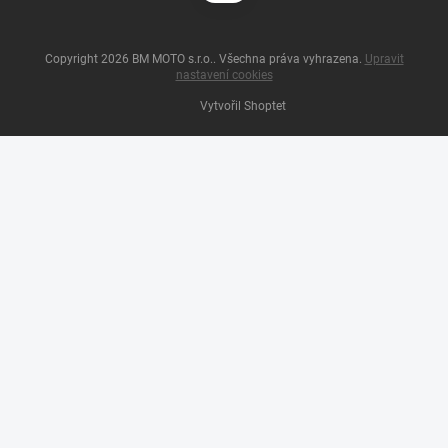
Copyright 2026
BM MOTO s.r.o.
. Všechna práva vyhrazena.
Upravit
nastavení cookies
Vytvořil Shoptet