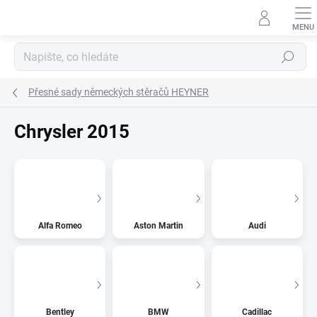
Přejít
na
obsah
Hledat
Přesné sady německých stěračů HEYNER
Chrysler 2015
Alfa Romeo
Aston Martin
Audi
Bentley
BMW
Cadillac