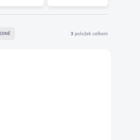
3
položek celkem
EDNĚ
4-0392
094-0384
LADEM
SKLADEM
>5 PÁR)
(>5 PÁR)
NER
Sada stěračů HEYNER