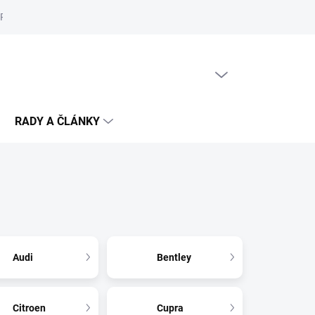
Reklamační řád
Podmínky ochrany osobních údajů
Cookies
PRÁZDNÝ KOŠÍK
NÁKUPNÍ
KOŠÍK
RADY A ČLÁNKY
Audi
Bentley
Citroen
Cupra