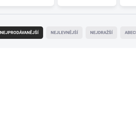
NEJPRODÁVANĚJŠÍ
NEJLEVNĚJŠÍ
NEJDRAŽŠÍ
ABEC
094-0411
09
SKLADEM
SK
(>5 PÁR)
(
Sada stěračů HEYNER
Sada stěračů HEY