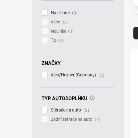
í
p
Na skladě
3
a
Akce
n
0
Ř
e
a
Novinka
0
l
z
Tip
0
e
n
V
í
ý
ZNAČKY
p
p
r
i
Alca/Heyner (Germany)
3
o
s
d
p
u
r
k
?
TYP AUTODOPLŇKU
o
t
d
Stěrače na auto
3
ů
u
k
Zadní stěrače na auto
0
t
ů