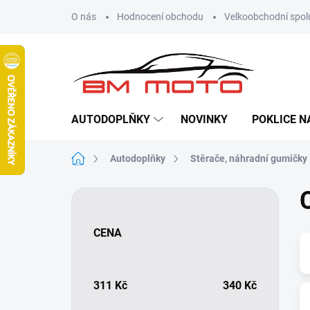
Přejít
O nás
Hodnocení obchodu
Velkoobchodní spol
na
obsah
AUTODOPLŇKY
NOVINKY
POKLICE N
Domů
Autodoplňky
Stěrače, náhradní gumičky
P
o
s
CENA
t
r
a
n
311
Kč
340
Kč
n