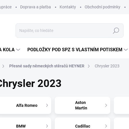
upráce
Doprava a platba
Kontakty
Obchodní podmínky
Hledat
A KOLA
PODLOŽKY POD SPZ S VLASTNÍM POTISKEM
Přesné sady německých stěračů HEYNER
Chrysler 2023
Chrysler 2023
Aston
Alfa Romeo
Martin
BMW
Cadillac