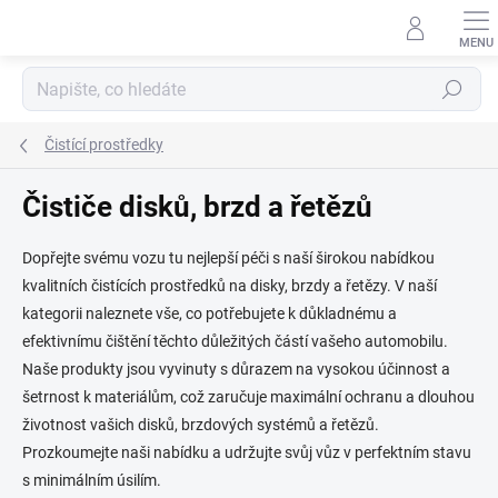
Přejít
na
obsah
Hledat
Čistící prostředky
Čističe disků, brzd a řetězů
Dopřejte svému vozu tu nejlepší péči s naší širokou nabídkou
kvalitních čistících prostředků na disky, brzdy a řetězy. V naší
kategorii naleznete vše, co potřebujete k důkladnému a
efektivnímu čištění těchto důležitých částí vašeho automobilu.
Naše produkty jsou vyvinuty s důrazem na vysokou účinnost a
šetrnost k materiálům, což zaručuje maximální ochranu a dlouhou
životnost vašich disků, brzdových systémů a řetězů.
Prozkoumejte naši nabídku a udržujte svůj vůz v perfektním stavu
s minimálním úsilím.