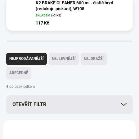
K2 BRAKE CLEANER 600 ml - čistič brzd
(redukuje pískání), W105
SKLADEM
(>5 KS)
117 Kč
Ř
a
NEJPRODÁVANĚJŠÍ
NEJLEVNĚJŠÍ
NEJDRAŽŠÍ
z
e
ABECEDNĚ
n
í
4
položek celkem
p
r
OTEVŘÍT FILTR
o
d
u
V
k
ý
t
p