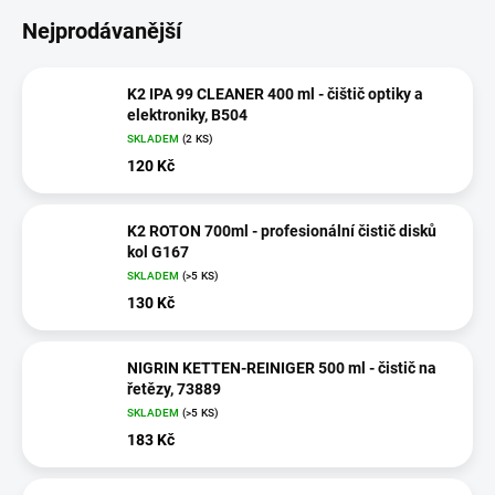
Nejprodávanější
K2 IPA 99 CLEANER 400 ml - čištič optiky a
elektroniky, B504
SKLADEM
(2 KS)
120 Kč
K2 ROTON 700ml - profesionální čistič disků
kol G167
SKLADEM
(>5 KS)
130 Kč
NIGRIN KETTEN-REINIGER 500 ml - čistič na
řetězy, 73889
SKLADEM
(>5 KS)
183 Kč