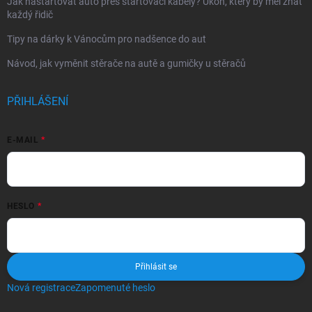
Jak nastartovat auto přes startovací kabely? Úkon, který by měl znát
každý řidič
Tipy na dárky k Vánocům pro nadšence do aut
Návod, jak vyměnit stěrače na autě a gumičky u stěračů
PŘIHLÁŠENÍ
E-MAIL
HESLO
Přihlásit se
Nová registrace
Zapomenuté heslo