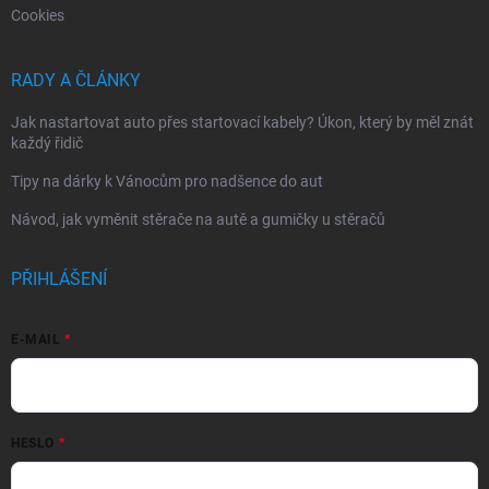
Cookies
RADY A ČLÁNKY
Jak nastartovat auto přes startovací kabely? Úkon, který by měl znát
každý řidič
Tipy na dárky k Vánocům pro nadšence do aut
Návod, jak vyměnit stěrače na autě a gumičky u stěračů
PŘIHLÁŠENÍ
E-MAIL
HESLO