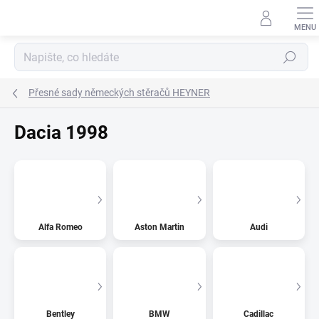
Přejít
na
obsah
Hledat
Přesné sady německých stěračů HEYNER
Dacia 1998
Alfa Romeo
Aston Martin
Audi
Bentley
BMW
Cadillac