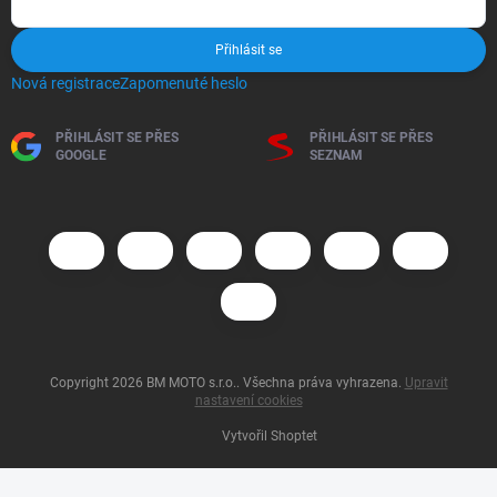
Přihlásit se
Nová registrace
Zapomenuté heslo
PŘIHLÁSIT SE PŘES
PŘIHLÁSIT SE PŘES
GOOGLE
SEZNAM
Copyright 2026
BM MOTO s.r.o.
. Všechna práva vyhrazena.
Upravit
nastavení cookies
Vytvořil Shoptet