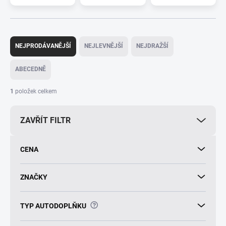
Ř
a
NEJPRODÁVANĚJŠÍ
NEJLEVNĚJŠÍ
NEJDRAŽŠÍ
z
e
ABECEDNĚ
n
í
1
položek celkem
p
r
ZAVŘÍT FILTR
o
d
u
CENA
k
t
ů
ZNAČKY
?
TYP AUTODOPLŇKU