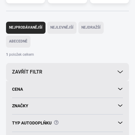
Ř
a
NEJPRODÁVANĚJŠÍ
NEJLEVNĚJŠÍ
NEJDRAŽŠÍ
z
e
ABECEDNĚ
n
í
1
položek celkem
p
r
ZAVŘÍT FILTR
o
d
u
CENA
k
t
ů
ZNAČKY
?
TYP AUTODOPLŇKU