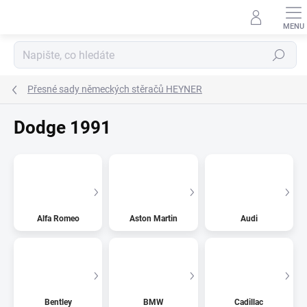
Přejít
na
obsah
Hledat
Přesné sady německých stěračů HEYNER
Dodge 1991
Alfa Romeo
Aston Martin
Audi
Bentley
BMW
Cadillac