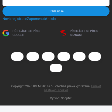
Přihlásit se
Nová registrace
Zapomenuté heslo
PŘIHLÁSIT SE PŘES
PŘIHLÁSIT SE PŘES
GOOGLE
SEZNAM
Copyright 2026
BM MOTO s.r.o.
. Všechna práva vyhrazena.
Upravit
nastavení cookies
Vytvořil Shoptet