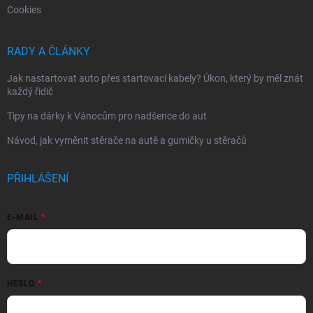
Cookies
RADY A ČLÁNKY
Jak nastartovat auto přes startovací kabely? Úkon, který by měl znát
každý řidič
Tipy na dárky k Vánocům pro nadšence do aut
Návod, jak vyměnit stěrače na autě a gumičky u stěračů
PŘIHLÁŠENÍ
E-MAIL
HESLO