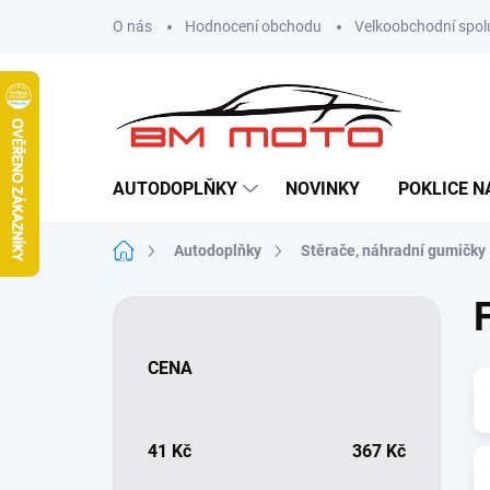
Přejít
O nás
Hodnocení obchodu
Velkoobchodní spol
na
obsah
AUTODOPLŇKY
NOVINKY
POKLICE N
Domů
Autodoplňky
Stěrače, náhradní gumičky
P
o
s
CENA
t
r
a
n
41
Kč
367
Kč
n