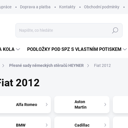
upráce
Doprava a platba
Kontakty
Obchodní podmínky
Hledat
A KOLA
PODLOŽKY POD SPZ S VLASTNÍM POTISKEM
Přesné sady německých stěračů HEYNER
Fiat 2012
Fiat 2012
Aston
Alfa Romeo
Martin
BMW
Cadillac