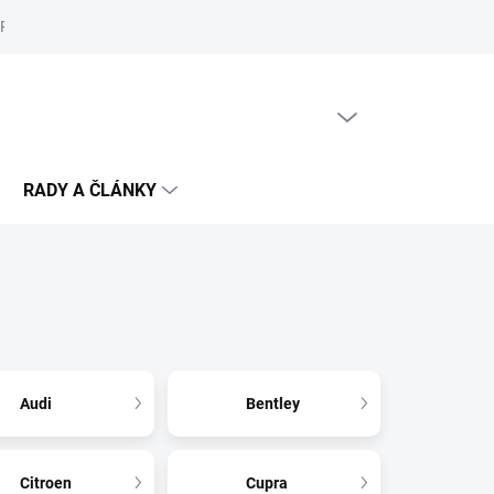
Reklamační řád
Podmínky ochrany osobních údajů
Cookies
PRÁZDNÝ KOŠÍK
NÁKUPNÍ
KOŠÍK
RADY A ČLÁNKY
Audi
Bentley
Citroen
Cupra