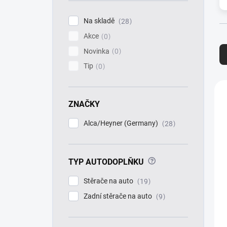
í
p
Na skladě
28
a
Akce
n
0
Ř
e
a
Novinka
0
l
z
Tip
0
e
n
V
í
ý
ZNAČKY
p
p
r
i
Alca/Heyner (Germany)
28
o
s
d
p
u
r
k
?
TYP AUTODOPLŇKU
o
t
d
Stěrače na auto
19
ů
u
k
Zadní stěrače na auto
9
t
ů