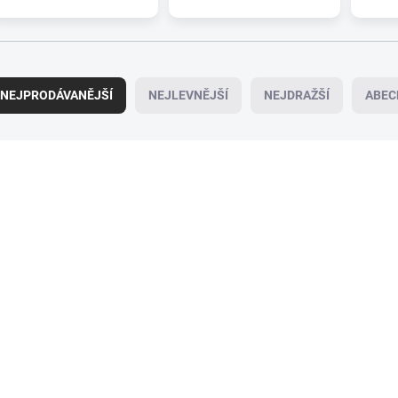
NEJPRODÁVANĚJŠÍ
NEJLEVNĚJŠÍ
NEJDRAŽŠÍ
ABEC
094-0586
09
SKLADEM
SK
(>5 PÁR)
Sada stěračů HEYNER
Zadní stěrač ALCA 