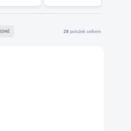
28
položek celkem
EDNĚ
5-0267
095-0265
LADEM
SKLADEM
(>5 KS)
(>5 KS)
FIAT
Zadní stěrač ALCA FIAT