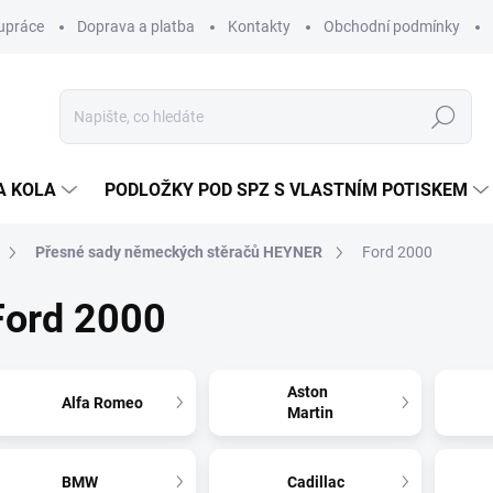
upráce
Doprava a platba
Kontakty
Obchodní podmínky
Hledat
A KOLA
PODLOŽKY POD SPZ S VLASTNÍM POTISKEM
Přesné sady německých stěračů HEYNER
Ford 2000
Ford 2000
Aston
Alfa Romeo
Martin
BMW
Cadillac