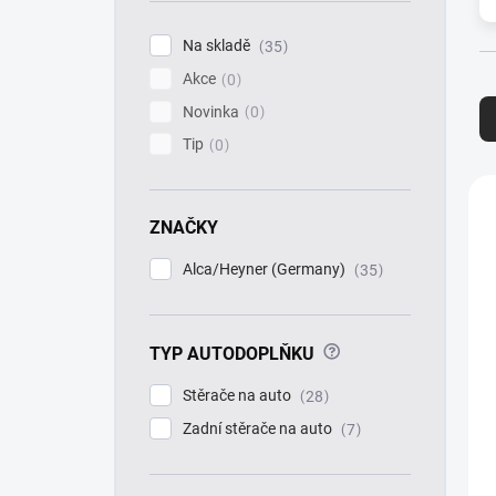
í
p
Na skladě
35
a
Akce
n
0
Ř
e
a
Novinka
0
l
z
Tip
0
e
n
V
í
ý
ZNAČKY
p
p
r
i
Alca/Heyner (Germany)
35
o
s
d
p
u
r
k
?
TYP AUTODOPLŇKU
o
t
d
Stěrače na auto
28
ů
u
k
Zadní stěrače na auto
7
t
ů