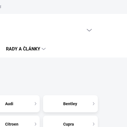
Reklamační řád
Podmínky ochrany osobních údajů
Cookies
PRÁZDNÝ KOŠÍK
NÁKUPNÍ
KOŠÍK
RADY A ČLÁNKY
Audi
Bentley
Citroen
Cupra