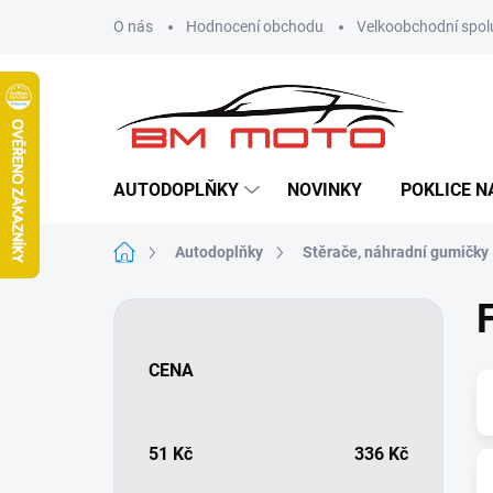
Přejít
O nás
Hodnocení obchodu
Velkoobchodní spol
na
obsah
AUTODOPLŇKY
NOVINKY
POKLICE N
Domů
Autodoplňky
Stěrače, náhradní gumičky
P
o
s
CENA
t
r
a
n
51
Kč
336
Kč
n