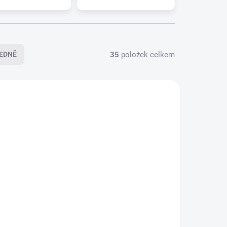
35
položek celkem
EDNĚ
5-0306
095-0305
LADEM
SKLADEM
(>5 KS)
(>5 KS)
Zadní stěrač ALCA