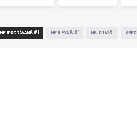
NEJPRODÁVANĚJŠÍ
NEJLEVNĚJŠÍ
NEJDRAŽŠÍ
ABEC
095-0307
09
SKLADEM
SK
(>5 KS)
Zadní stěrač ALCA
Zadní stěrač ALCA