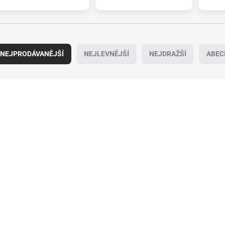
NEJPRODÁVANĚJŠÍ
NEJLEVNĚJŠÍ
NEJDRAŽŠÍ
ABEC
095-0307
09
SKLADEM
SK
(>5 KS)
Zadní stěrač ALCA
Zadní stěrač ALCA