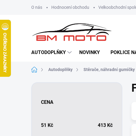
Přejít
O nás
Hodnocení obchodu
Velkoobchodní spol
na
obsah
AUTODOPLŇKY
NOVINKY
POKLICE N
Domů
Autodoplňky
Stěrače, náhradní gumičky
P
o
s
CENA
t
r
a
n
51
Kč
413
Kč
n