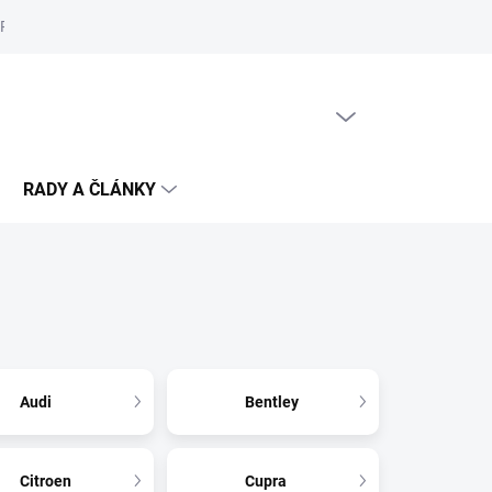
Reklamační řád
Podmínky ochrany osobních údajů
Cookies
PRÁZDNÝ KOŠÍK
NÁKUPNÍ
KOŠÍK
RADY A ČLÁNKY
Audi
Bentley
Citroen
Cupra