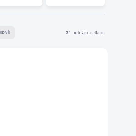
31
položek celkem
EDNĚ
5-0306
095-0295
LADEM
SKLADEM
(>5 KS)
(>5 KS)
Zadní stěrač ALCA