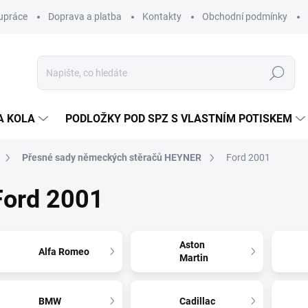
upráce
Doprava a platba
Kontakty
Obchodní podmínky
Hledat
A KOLA
PODLOŽKY POD SPZ S VLASTNÍM POTISKEM
Přesné sady německých stěračů HEYNER
Ford 2001
Ford 2001
Aston
Alfa Romeo
Martin
BMW
Cadillac