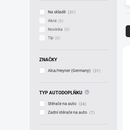
í
p
Na skladě
31
a
Akce
n
0
Ř
e
a
Novinka
0
l
z
Tip
0
e
n
V
í
ý
ZNAČKY
p
p
r
i
Alca/Heyner (Germany)
31
o
s
d
p
u
r
k
?
TYP AUTODOPLŇKU
o
t
d
Stěrače na auto
24
ů
u
k
Zadní stěrače na auto
7
t
ů