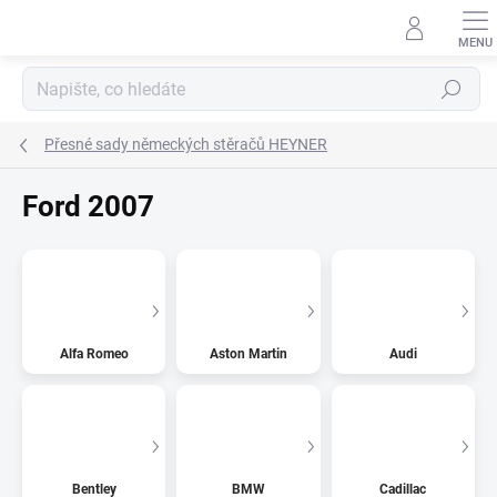
Přejít
na
obsah
Hledat
Přesné sady německých stěračů HEYNER
Ford 2007
Alfa Romeo
Aston Martin
Audi
Bentley
BMW
Cadillac