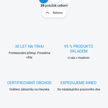
O
S
v
t
39
položek celkem
l
r
Nahoru
á
á
d
n
a
k
c
o
í
p
v
r
á
v
30 LET NA TRHU
95 % PRODUKTŮ
n
k
SKLADEM
í
Profesionální přístup. Poradíme
y
vždy.
U nás v Hostivici
v
ý
p
i
s
u
CERTIFIKOVANÝ OBCHOD
EXPEDUJEME IHNED
Ověřeno zákazníky na Heureka
Do následujícího pracovního dne