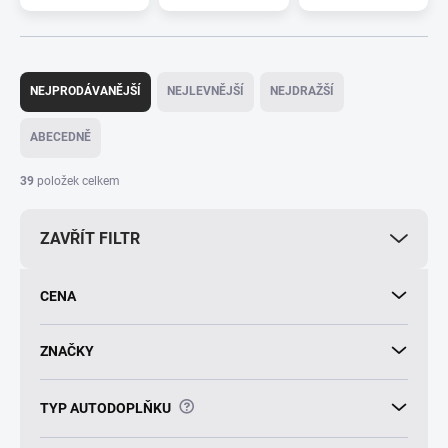
Ř
a
NEJPRODÁVANĚJŠÍ
NEJLEVNĚJŠÍ
NEJDRAŽŠÍ
z
e
ABECEDNĚ
n
í
39
položek celkem
p
r
ZAVŘÍT FILTR
o
d
u
CENA
k
t
ů
ZNAČKY
?
TYP AUTODOPLŇKU