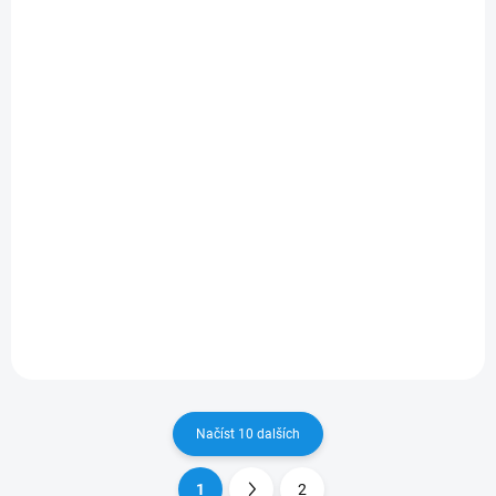
2010
2006 - 2015
301 Kč
461 Kč
/ pár
/ pár
249 Kč bez DPH
381 Kč bez DPH
Do košíku
Do košíku
Zažijte spolehlivé stírání díky
Dodejte svému vozu precizní
Sada stěračů HEYNER FORD
čistotu s Sada stěračů
KA (RU8) 2008 - 2010, ploché
HEYNER FORD GALAXY
bezráménkové stěrače pro
(WA6) 2006 - 2015,
maximální přítlak a tiché
aerodynamický design a
stírání.
dlouhá životnost.
Načíst 10 dalších
1
2