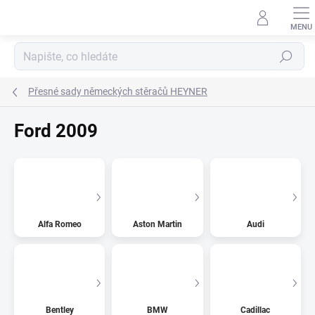
Přejít
na
obsah
Hledat
Přesné sady německých stěračů HEYNER
Ford 2009
Alfa Romeo
Aston Martin
Audi
Bentley
BMW
Cadillac