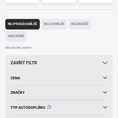
Ř
a
NEJPRODÁVANĚJŠÍ
NEJLEVNĚJŠÍ
NEJDRAŽŠÍ
z
e
ABECEDNĚ
n
í
34
položek celkem
p
r
ZAVŘÍT FILTR
o
d
u
CENA
k
t
ů
ZNAČKY
?
TYP AUTODOPLŇKU