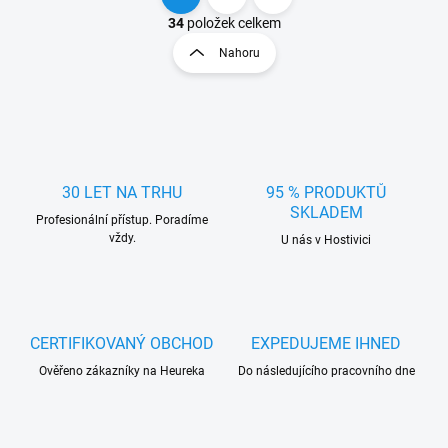
O
S
v
t
34
položek celkem
l
r
Nahoru
á
á
d
n
a
k
c
o
í
p
v
r
á
v
30 LET NA TRHU
95 % PRODUKTŮ
n
k
SKLADEM
í
Profesionální přístup. Poradíme
y
vždy.
U nás v Hostivici
v
ý
p
i
s
u
CERTIFIKOVANÝ OBCHOD
EXPEDUJEME IHNED
Ověřeno zákazníky na Heureka
Do následujícího pracovního dne