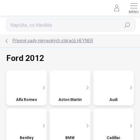
Přejít
na
obsah
Hledat
Přesné sady německých stěračů HEYNER
Ford 2012
Alfa Romeo
Aston Martin
Audi
Bentley
BMW
Cadillac