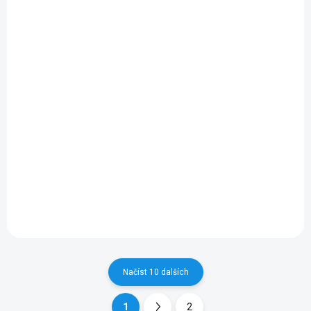
2012
- 2016
314 Kč
301 Kč
/ pár
/ pár
260 Kč bez DPH
249 Kč bez DPH
Do košíku
Do košíku
Dodejte svému vozu precizní
Objevte nejnovější
čistotu s Sada stěračů
technologii s Sada stěračů
HEYNER FORD KUGA I 2008 -
HEYNER FORD KA (RU8) 2010
2012, aerodynamický design
- 2016, prémiová kvalita pro
a dlouhá životnost.
vaši bezpečnost a pohodlí při
řízení.
Načíst 10 dalších
1
2