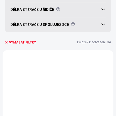
?
DÉLKA STĚRAČE U ŘIDIČE
?
DÉLKA STĚRAČE U SPOLUJEZDCE
Položek k zobrazení:
34
VYMAZAT FILTRY
V
ý
p
i
s
p
r
o
d
SKLADEM
SKLADEM
(>5 KS)
(>5 KS)
u
Zadní stěrač ALCA
Zadní stěrač ALCA
k
FORD S-MAX (WA6)
FORD MONDEO IV
t