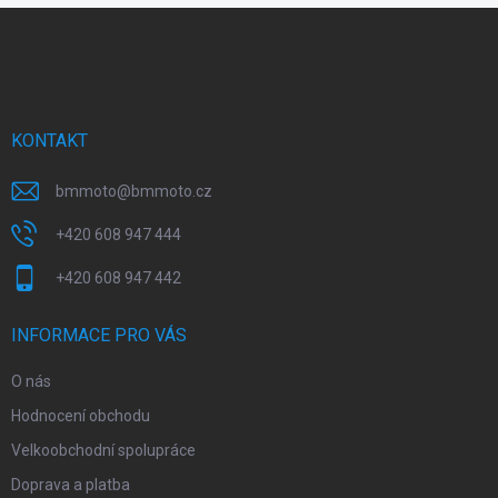
Z
á
p
a
t
í
KONTAKT
bmmoto
@
bmmoto.cz
+420 608 947 444
+420 608 947 442
INFORMACE PRO VÁS
O nás
Hodnocení obchodu
Velkoobchodní spolupráce
Doprava a platba