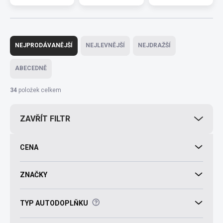
Ř
a
NEJPRODÁVANĚJŠÍ
NEJLEVNĚJŠÍ
NEJDRAŽŠÍ
z
e
ABECEDNĚ
n
í
34
položek celkem
p
r
ZAVŘÍT FILTR
o
d
u
CENA
k
t
ů
ZNAČKY
?
TYP AUTODOPLŇKU