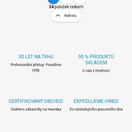
O
S
v
t
34
položek celkem
l
r
Nahoru
á
á
d
n
a
k
c
o
í
p
v
r
á
v
30 LET NA TRHU
95 % PRODUKTŮ
n
k
SKLADEM
í
Profesionální přístup. Poradíme
y
vždy.
U nás v Hostivici
v
ý
p
i
s
u
CERTIFIKOVANÝ OBCHOD
EXPEDUJEME IHNED
Ověřeno zákazníky na Heureka
Do následujícího pracovního dne