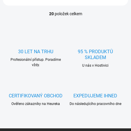
20
položek celkem
O
v
l
á
d
a
c
30 LET NA TRHU
95 % PRODUKTŮ
í
SKLADEM
Profesionální přístup. Poradíme
p
vždy.
r
U nás v Hostivici
v
k
y
v
ý
CERTIFIKOVANÝ OBCHOD
EXPEDUJEME IHNED
p
Ověřeno zákazníky na Heureka
Do následujícího pracovního dne
i
s
u