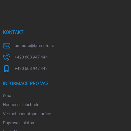
Z
á
p
a
t
í
KONTAKT
bmmoto
@
bmmoto.cz
+420 608 947 444
+420 608 947 442
INFORMACE PRO VÁS
O nás
Hodnocení obchodu
Velkoobchodní spolupráce
Doprava a platba