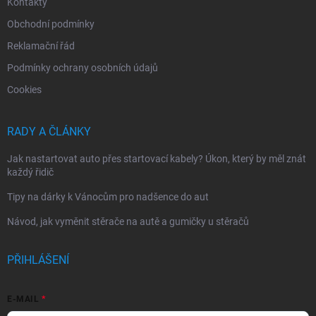
Kontakty
Obchodní podmínky
Reklamační řád
Podmínky ochrany osobních údajů
Cookies
RADY A ČLÁNKY
Jak nastartovat auto přes startovací kabely? Úkon, který by měl znát
každý řidič
Tipy na dárky k Vánocům pro nadšence do aut
Návod, jak vyměnit stěrače na autě a gumičky u stěračů
PŘIHLÁŠENÍ
E-MAIL