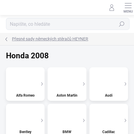
Přejít
na
obsah
Hledat
Přesné sady německých stěračů HEYNER
Honda 2008
Alfa Romeo
Aston Martin
Audi
Bentley
BMW
Cadillac