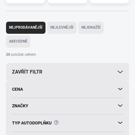
Ř
a
NEJPRODÁVANĚJŠÍ
NEJLEVNĚJŠÍ
NEJDRAŽŠÍ
z
e
ABECEDNĚ
n
í
20
položek celkem
p
r
ZAVŘÍT FILTR
o
d
u
CENA
k
t
ů
ZNAČKY
?
TYP AUTODOPLŇKU