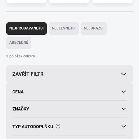
Ř
a
NEJPRODÁVANĚJŠÍ
NEJLEVNĚJŠÍ
NEJDRAŽŠÍ
z
e
ABECEDNĚ
n
í
2
položek celkem
p
r
ZAVŘÍT FILTR
o
d
u
CENA
k
t
ů
ZNAČKY
?
TYP AUTODOPLŇKU