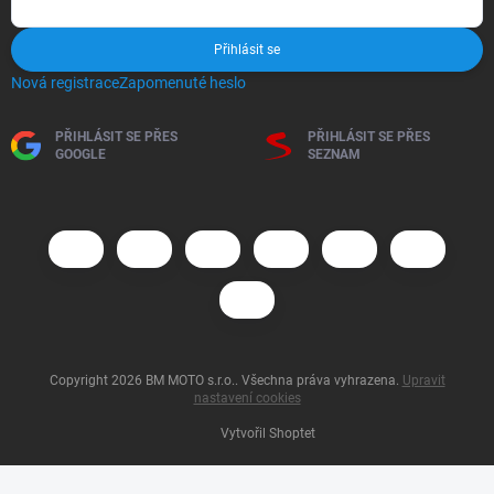
Přihlásit se
Nová registrace
Zapomenuté heslo
PŘIHLÁSIT SE PŘES
PŘIHLÁSIT SE PŘES
GOOGLE
SEZNAM
Copyright 2026
BM MOTO s.r.o.
. Všechna práva vyhrazena.
Upravit
nastavení cookies
Vytvořil Shoptet