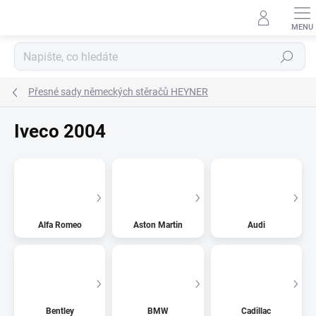
Přejít
na
obsah
Hledat
Přesné sady německých stěračů HEYNER
Iveco 2004
Alfa Romeo
Aston Martin
Audi
Bentley
BMW
Cadillac