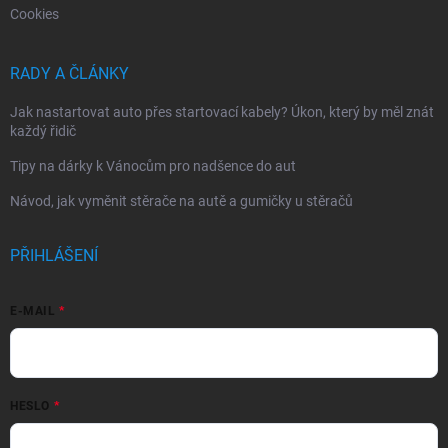
Cookies
RADY A ČLÁNKY
Jak nastartovat auto přes startovací kabely? Úkon, který by měl znát
každý řidič
Tipy na dárky k Vánocům pro nadšence do aut
Návod, jak vyměnit stěrače na autě a gumičky u stěračů
PŘIHLÁŠENÍ
E-MAIL
HESLO