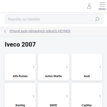
Přejít
na
obsah
Hledat
Přesné sady německých stěračů HEYNER
Iveco 2007
Alfa Romeo
Aston Martin
Audi
Bentley
BMW
Cadillac