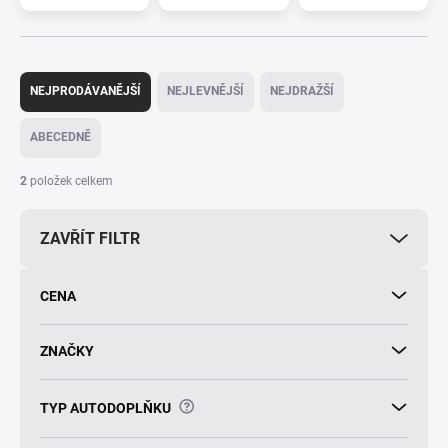
Ř
a
NEJPRODÁVANĚJŠÍ
NEJLEVNĚJŠÍ
NEJDRAŽŠÍ
z
e
ABECEDNĚ
n
í
2
položek celkem
p
r
ZAVŘÍT FILTR
o
d
u
CENA
k
t
ů
ZNAČKY
?
TYP AUTODOPLŇKU