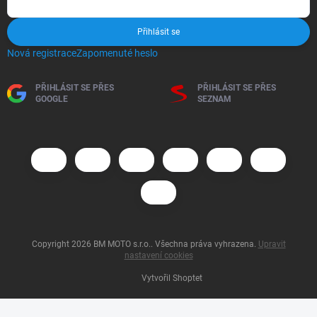
Přihlásit se
Nová registrace
Zapomenuté heslo
PŘIHLÁSIT SE PŘES
PŘIHLÁSIT SE PŘES
GOOGLE
SEZNAM
Copyright 2026
BM MOTO s.r.o.
. Všechna práva vyhrazena.
Upravit
nastavení cookies
Vytvořil Shoptet