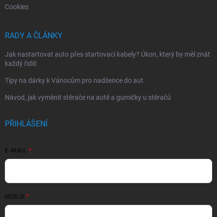
Cookies
RADY A ČLÁNKY
Jak nastartovat auto přes startovací kabely? Úkon, který by měl znát
každý řidič
Tipy na dárky k Vánocům pro nadšence do aut
Návod, jak vyměnit stěrače na autě a gumičky u stěračů
PŘIHLÁŠENÍ
E-MAIL
HESLO