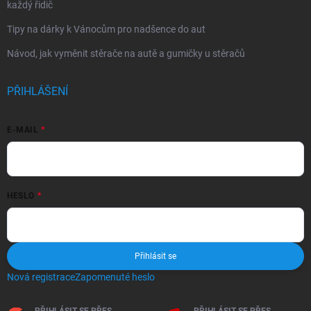
každý řidič
Tipy na dárky k Vánocům pro nadšence do aut
Návod, jak vyměnit stěrače na autě a gumičky u stěračů
PŘIHLÁŠENÍ
E-MAIL
HESLO
Přihlásit se
Nová registrace
Zapomenuté heslo