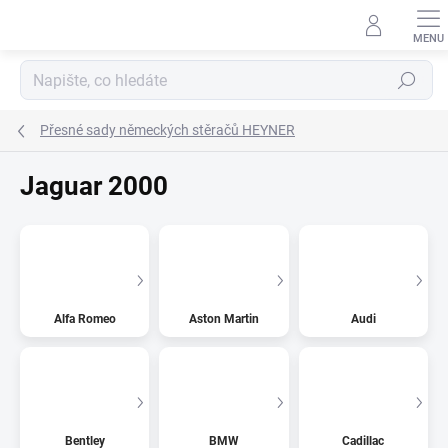
Přejít
na
obsah
Hledat
Přesné sady německých stěračů HEYNER
Jaguar 2000
Alfa Romeo
Aston Martin
Audi
Bentley
BMW
Cadillac