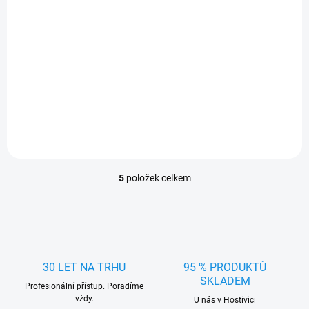
Zvyšte viditelnost a bezpečí s
Sada stěračů HEYNER
JAGUAR S-TYPE (CCX)
01/1999 - 04/2002, které
zajistí dokonale čisté čelní
sklo i v dešti.
5
položek celkem
O
v
l
á
d
a
c
30 LET NA TRHU
95 % PRODUKTŮ
í
SKLADEM
Profesionální přístup. Poradíme
p
vždy.
r
U nás v Hostivici