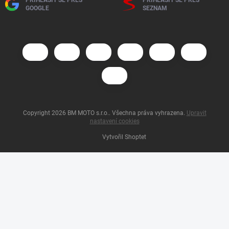
PŘIHLÁSIT SE PŘES
PŘIHLÁSIT SE PŘES
GOOGLE
SEZNAM
Copyright 2026
BM MOTO s.r.o.
. Všechna práva vyhrazena.
Upravit
nastavení cookies
Vytvořil Shoptet