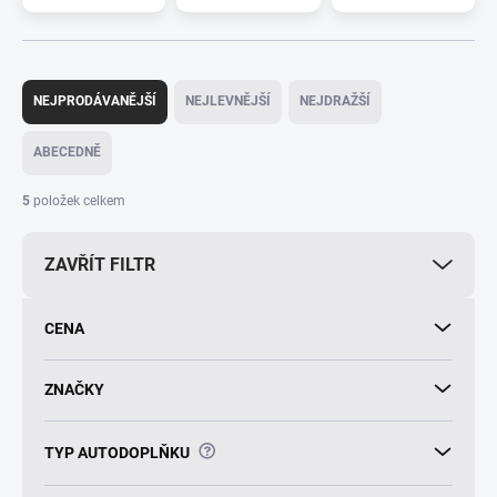
Ř
a
NEJPRODÁVANĚJŠÍ
NEJLEVNĚJŠÍ
NEJDRAŽŠÍ
z
e
ABECEDNĚ
n
í
5
položek celkem
p
r
ZAVŘÍT FILTR
o
d
u
CENA
k
t
ů
ZNAČKY
?
TYP AUTODOPLŇKU