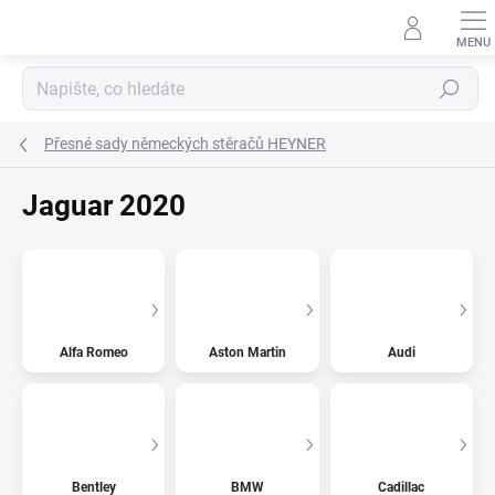
Přejít
na
obsah
Hledat
Přesné sady německých stěračů HEYNER
Jaguar 2020
Alfa Romeo
Aston Martin
Audi
Bentley
BMW
Cadillac