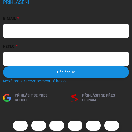
PŘIHLÁŠENÍ
E-MAIL
HESLO
Přihlásit se
Nová registrace
Zapomenuté heslo
PŘIHLÁSIT SE PŘES
PŘIHLÁSIT SE PŘES
GOOGLE
SEZNAM