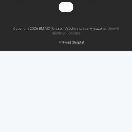
Copyright 2026
BM MOTO s.r.o.
. Všechna práva vyhrazena.
Upravit
nastavení cookies
Vytvořil Shoptet