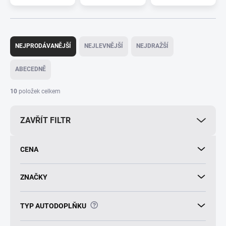
Ř
a
NEJPRODÁVANĚJŠÍ
NEJLEVNĚJŠÍ
NEJDRAŽŠÍ
z
e
ABECEDNĚ
n
í
10
položek celkem
p
r
ZAVŘÍT FILTR
o
d
u
CENA
k
t
ů
ZNAČKY
?
TYP AUTODOPLŇKU