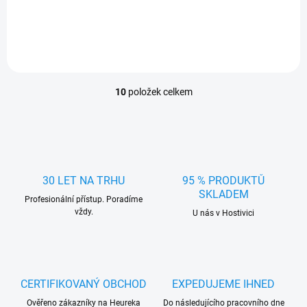
10
položek celkem
O
v
l
á
d
a
c
30 LET NA TRHU
95 % PRODUKTŮ
í
SKLADEM
Profesionální přístup. Poradíme
p
vždy.
r
U nás v Hostivici
v
k
y
v
ý
CERTIFIKOVANÝ OBCHOD
EXPEDUJEME IHNED
p
Ověřeno zákazníky na Heureka
Do následujícího pracovního dne
i