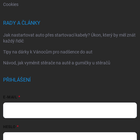
Cookies
RADY A ČLÁNKY
Jak nastartovat auto přes startovací kabely? Úkon, který by měl znát
každý řidič
Tipy na dárky k Vánocům pro nadšence do aut
Návod, jak vyměnit stěrače na autě a gumičky u stěračů
PŘIHLÁŠENÍ
E-MAIL
HESLO