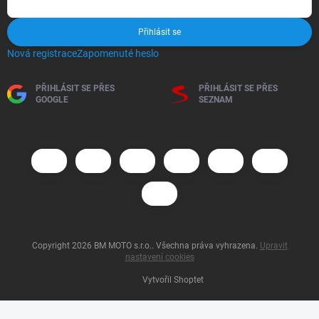
Přihlásit se
Nová registrace
Zapomenuté heslo
PŘIHLÁSIT SE PŘES
PŘIHLÁSIT SE PŘES
GOOGLE
SEZNAM
Copyright 2026
BM MOTO s.r.o.
. Všechna práva vyhrazena.
Upravit
nastavení cookies
Vytvořil Shoptet