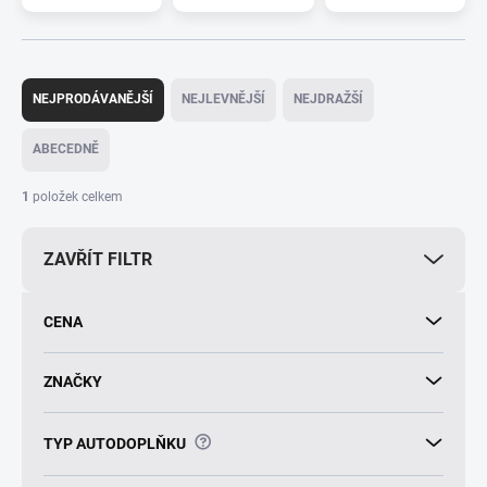
Ř
a
NEJPRODÁVANĚJŠÍ
NEJLEVNĚJŠÍ
NEJDRAŽŠÍ
z
e
ABECEDNĚ
n
í
1
položek celkem
p
r
ZAVŘÍT FILTR
o
d
u
CENA
k
t
ů
ZNAČKY
?
TYP AUTODOPLŇKU