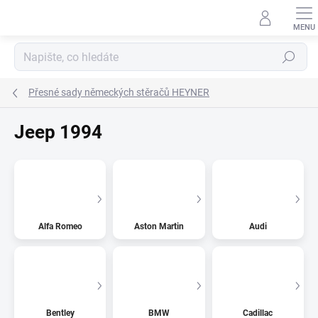
Přejít
na
obsah
Hledat
Přesné sady německých stěračů HEYNER
Jeep 1994
Alfa Romeo
Aston Martin
Audi
Bentley
BMW
Cadillac