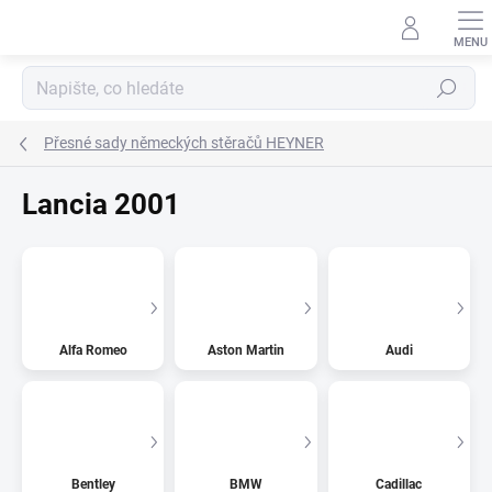
Přejít
na
obsah
Hledat
Přesné sady německých stěračů HEYNER
Lancia 2001
Alfa Romeo
Aston Martin
Audi
Bentley
BMW
Cadillac