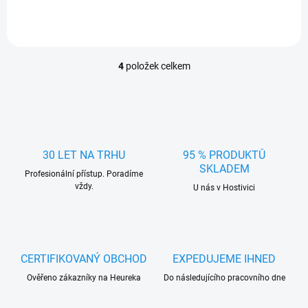
4
položek celkem
O
v
l
á
d
a
c
30 LET NA TRHU
95 % PRODUKTŮ
í
SKLADEM
Profesionální přístup. Poradíme
p
vždy.
r
U nás v Hostivici
v
k
y
v
ý
CERTIFIKOVANÝ OBCHOD
EXPEDUJEME IHNED
p
Ověřeno zákazníky na Heureka
Do následujícího pracovního dne
i
s
u