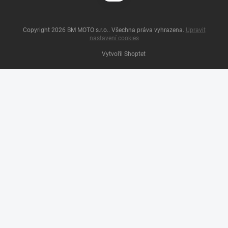
Copyright 2026
BM MOTO s.r.o.
. Všechna práva vyhrazena.
Upravit
nastavení cookies
Vytvořil Shoptet