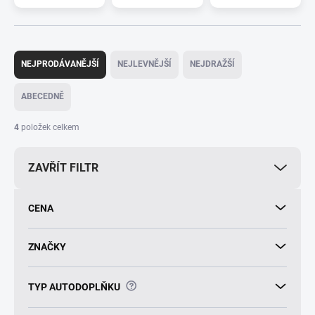
Ř
a
NEJPRODÁVANĚJŠÍ
NEJLEVNĚJŠÍ
NEJDRAŽŠÍ
z
e
ABECEDNĚ
n
í
4
položek celkem
p
r
ZAVŘÍT FILTR
o
d
u
CENA
k
t
ů
ZNAČKY
?
TYP AUTODOPLŇKU