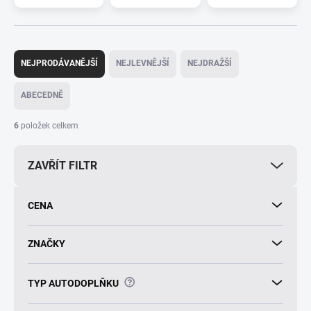
Ř
a
NEJPRODÁVANĚJŠÍ
NEJLEVNĚJŠÍ
NEJDRAŽŠÍ
z
e
ABECEDNĚ
n
í
6
položek celkem
p
r
ZAVŘÍT FILTR
o
d
u
CENA
k
t
ů
ZNAČKY
?
TYP AUTODOPLŇKU