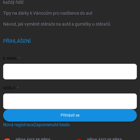
každý řidič
Tipy na dárky k Vánocům pro nadšence do aut
Návod, jak vyměnit stěrače na autě a gumičky u stěračů
PŘIHLÁŠENÍ
E-MAIL
HESLO
Přihlásit se
Nová registrace
Zapomenuté heslo