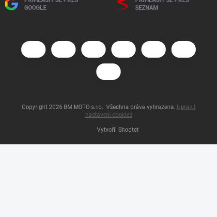
PŘIHLÁSIT SE PŘES
PŘIHLÁSIT SE PŘES
GOOGLE
SEZNAM
Copyright 2026
BM MOTO s.r.o.
. Všechna práva vyhrazena.
Upravit
nastavení cookies
Vytvořil Shoptet