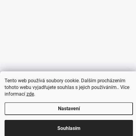
Tento web používá soubory cookie. Dalším procházením
tohoto webu vyjadřujete souhlas s jejich používáním.. Více
informací
zde
.
Nastavení
Otevírací doba 7:30 - 16:00 hod
Souhlasím
Objednávky přijaté do 10:00 expedujeme v tentýž den.