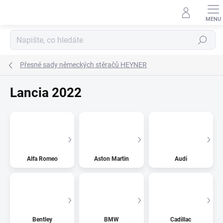
Přejít
na
obsah
Hledat
Přesné sady německých stěračů HEYNER
Lancia 2022
Alfa Romeo
Aston Martin
Audi
Bentley
BMW
Cadillac