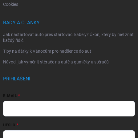
Cookies
RADY A ČLÁNKY
Jak nastartovat auto přes startovací kabely? Úkon, který by měl znát
každý řidič
Tipy na dárky k Vánocům pro nadšence do aut
Návod, jak vyměnit stěrače na autě a gumičky u stěračů
PŘIHLÁŠENÍ
E-MAIL
HESLO