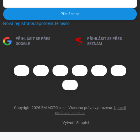
Přihlásit se
Nová registrace
Zapomenuté heslo
PŘIHLÁSIT SE PŘES
PŘIHLÁSIT SE PŘES
GOOGLE
SEZNAM
Copyright 2026
BM MOTO s.r.o.
. Všechna práva vyhrazena.
Upravit
nastavení cookies
Vytvořil Shoptet