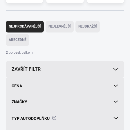
Ř
a
NEJPRODÁVANĚJŠÍ
NEJLEVNĚJŠÍ
NEJDRAŽŠÍ
z
e
ABECEDNĚ
n
í
2
položek celkem
p
r
ZAVŘÍT FILTR
o
d
u
CENA
k
t
ů
ZNAČKY
?
TYP AUTODOPLŇKU