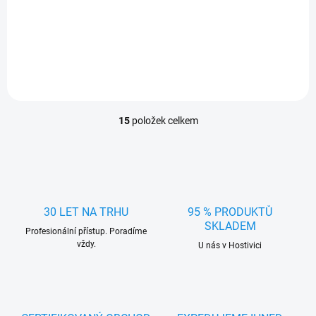
konstrukce pro odolnost v
extrémních podmínkách.
15
položek celkem
O
v
l
á
d
a
c
30 LET NA TRHU
95 % PRODUKTŮ
í
SKLADEM
Profesionální přístup. Poradíme
p
vždy.
r
U nás v Hostivici
v
k
y
v
ý