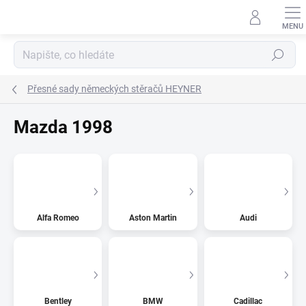
Přejít
na
obsah
Hledat
Přesné sady německých stěračů HEYNER
Mazda 1998
Alfa Romeo
Aston Martin
Audi
Bentley
BMW
Cadillac