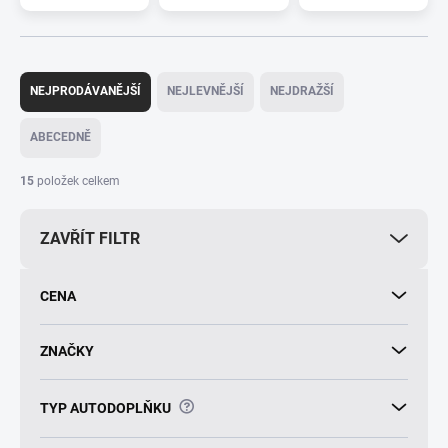
Ř
a
NEJPRODÁVANĚJŠÍ
NEJLEVNĚJŠÍ
NEJDRAŽŠÍ
z
e
ABECEDNĚ
n
í
15
položek celkem
p
r
ZAVŘÍT FILTR
o
d
u
CENA
k
t
ů
ZNAČKY
?
TYP AUTODOPLŇKU