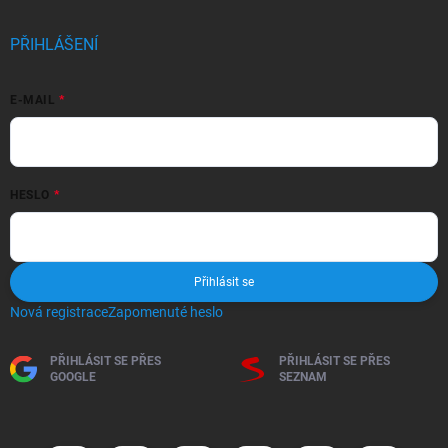
PŘIHLÁŠENÍ
E-MAIL
HESLO
Přihlásit se
Nová registrace
Zapomenuté heslo
PŘIHLÁSIT SE PŘES
PŘIHLÁSIT SE PŘES
GOOGLE
SEZNAM