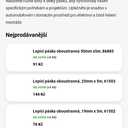
Nabízíme různé šířky a délky pásků, aby vyhovovaly vašim
specifickým potřebám a projektům. Uplatněte je snadno v
automobilovém i domácím prostředí pro efektivní a čisté řešení
montáže.
Nejprodávanější
Lepící páska oboustranná 50mm x5m, 86885
SKLADEM
(>5 KS)
91 Kč
Lepící páska oboustranná, 25mm x 5m, 61503
SKLADEM
(>5 KS)
144 Kč
Lepící páska oboustranná, 19mm x 5m, 61502
SKLADEM
(>5 KS)
76 Kč