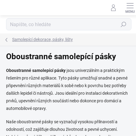
Přejít
na
obsah
Hledat
Samolepící dekorace, pásky, lišty
Oboustranné samolepící pásky
Oboustranné samolepící pásky
jsou univerzálním a praktickým
řešením pro různé aplikace. Tyto pásky umožňují snadné a pevné
připevnění různých materiálů k sobě nebo k povrchu bez potřeby
dalších lepidel či nástrojů. Jsou ideální pro instalaci dekorativních
prvků, upevnění různých součástí nebo dokonce pro domácí a
automobilové opravy.
Naše oboustranné pásky se vyznačují vysokou přilnavostí a
odolností, což zajišťuje dlouhou životnost a pevné uchycení.