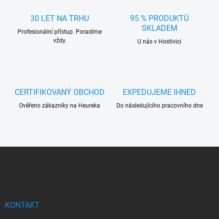
a
c
30 LET NA TRHU
95 % PRODUKTŮ
í
SKLADEM
Profesionální přístup. Poradíme
p
vždy.
r
U nás v Hostivici
v
k
y
v
ý
CERTIFIKOVANÝ OBCHOD
EXPEDUJEME IHNED
p
Ověřeno zákazníky na Heureka
Do následujícího pracovního dne
i
s
u
Z
á
p
a
t
í
KONTAKT