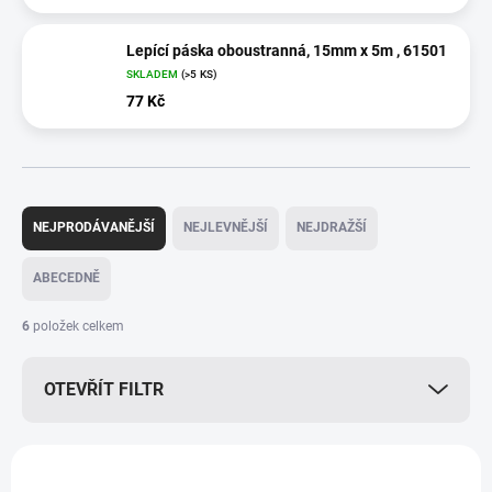
Lepící páska oboustranná, 15mm x 5m , 61501
SKLADEM
(>5 KS)
77 Kč
Ř
a
NEJPRODÁVANĚJŠÍ
NEJLEVNĚJŠÍ
NEJDRAŽŠÍ
z
e
ABECEDNĚ
n
í
6
položek celkem
p
r
OTEVŘÍT FILTR
o
d
u
V
k
ý
t