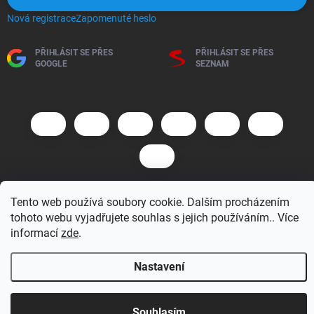
Nová registrace
Zapomenuté heslo
PŘIHLÁSIT SE PŘES
PŘIHLÁSIT SE PŘES
GOOGLE
SEZNAM
Tento web používá soubory cookie. Dalším procházením
Copyright 2026
BM MOTO s.r.o.
. Všechna práva vyhrazena.
Upravit
tohoto webu vyjadřujete souhlas s jejich používáním.. Více
nastavení cookies
informací
zde
.
Vytvořil Shoptet
Nastavení
Otevírací doba 7:30 - 16:00 hod
Souhlasím