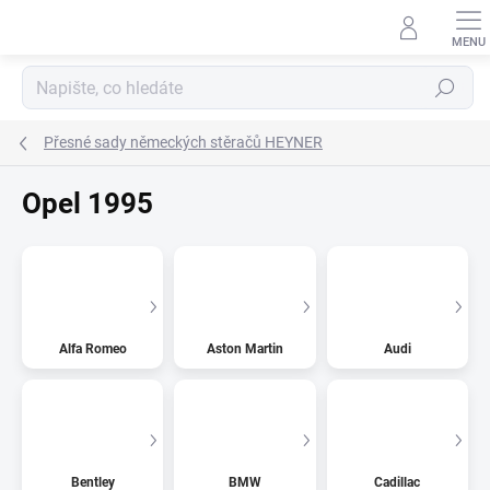
Přejít
na
obsah
Hledat
Přesné sady německých stěračů HEYNER
Opel 1995
Alfa Romeo
Aston Martin
Audi
Bentley
BMW
Cadillac