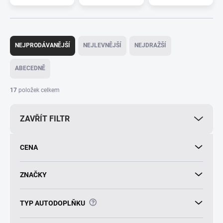
Ř
a
NEJPRODÁVANĚJŠÍ
NEJLEVNĚJŠÍ
NEJDRAŽŠÍ
z
e
ABECEDNĚ
n
í
17
položek celkem
p
r
ZAVŘÍT FILTR
o
d
u
CENA
k
t
ů
ZNAČKY
?
TYP AUTODOPLŇKU