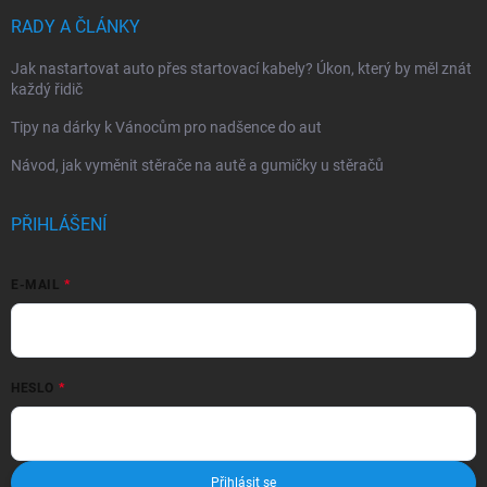
RADY A ČLÁNKY
Jak nastartovat auto přes startovací kabely? Úkon, který by měl znát
každý řidič
Tipy na dárky k Vánocům pro nadšence do aut
Návod, jak vyměnit stěrače na autě a gumičky u stěračů
PŘIHLÁŠENÍ
E-MAIL
HESLO
Přihlásit se