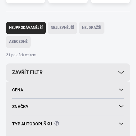
Ř
a
NEJPRODÁVANĚJŠÍ
NEJLEVNĚJŠÍ
NEJDRAŽŠÍ
z
e
ABECEDNĚ
n
í
21
položek celkem
p
r
ZAVŘÍT FILTR
o
d
u
CENA
k
t
ů
ZNAČKY
?
TYP AUTODOPLŇKU