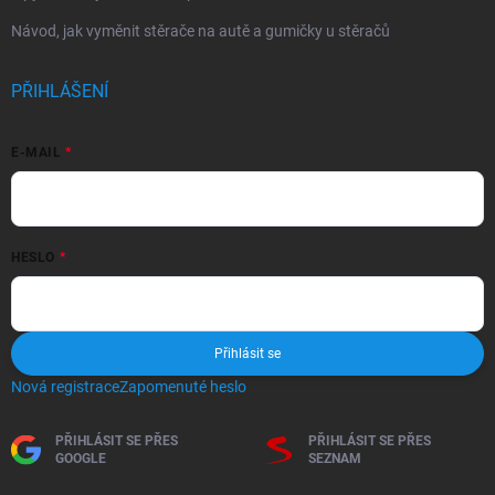
Návod, jak vyměnit stěrače na autě a gumičky u stěračů
PŘIHLÁŠENÍ
E-MAIL
HESLO
Přihlásit se
Nová registrace
Zapomenuté heslo
PŘIHLÁSIT SE PŘES
PŘIHLÁSIT SE PŘES
GOOGLE
SEZNAM