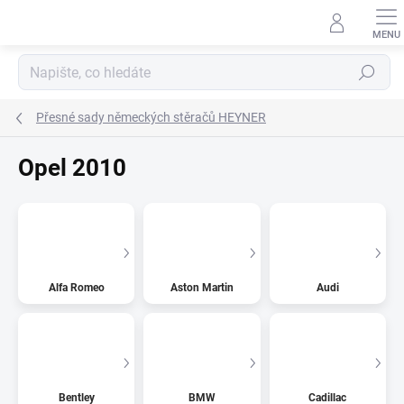
Přejít
na
obsah
Hledat
Přesné sady německých stěračů HEYNER
Opel 2010
Alfa Romeo
Aston Martin
Audi
Bentley
BMW
Cadillac