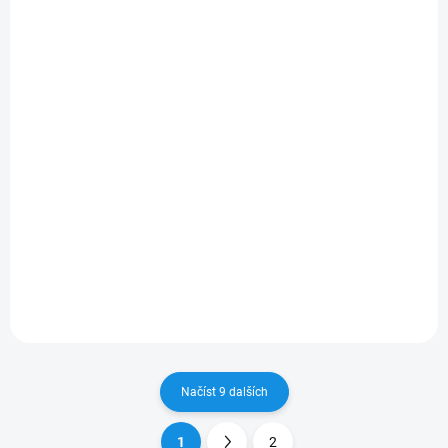
2014
- 2011
319 Kč
307 Kč
/ pár
/ pár
264 Kč bez DPH
254 Kč bez DPH
Do košíku
Do košíku
Vyberte si výkon a kvalitu v
Vyberte si výkon a kvalitu v
Sada stěračů HEYNER OPEL
Sada stěračů HEYNER OPEL
CORSA D 2006 - 2014,
COMBO C 2001 - 2011,
robustní konstrukce pro
robustní konstrukce pro
odolnost v extrémních
odolnost v extrémních
podmínkách.
podmínkách.
Načíst 9 dalších
1
2