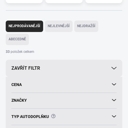
Ř
a
NEJPRODÁVANĚJŠÍ
NEJLEVNĚJŠÍ
NEJDRAŽŠÍ
z
e
ABECEDNĚ
n
í
33
položek celkem
p
r
ZAVŘÍT FILTR
o
d
u
CENA
k
t
ů
ZNAČKY
?
TYP AUTODOPLŇKU