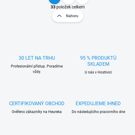
O
S
v
t
33
položek celkem
l
r
Nahoru
á
á
d
n
a
k
c
o
í
p
v
r
á
v
30 LET NA TRHU
95 % PRODUKTŮ
n
k
SKLADEM
í
Profesionální přístup. Poradíme
y
vždy.
U nás v Hostivici
v
ý
p
i
s
u
CERTIFIKOVANÝ OBCHOD
EXPEDUJEME IHNED
Ověřeno zákazníky na Heureka
Do následujícího pracovního dne