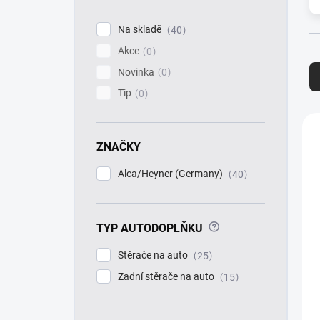
í
p
Na skladě
40
a
Akce
n
0
Ř
e
a
Novinka
0
l
z
Tip
0
e
n
V
í
ý
ZNAČKY
p
p
r
i
Alca/Heyner (Germany)
40
o
s
d
p
u
r
k
?
TYP AUTODOPLŇKU
o
t
d
Stěrače na auto
25
ů
u
k
Zadní stěrače na auto
15
t
ů