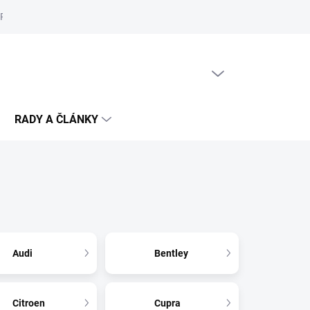
Reklamační řád
Podmínky ochrany osobních údajů
Cookies
PRÁZDNÝ KOŠÍK
NÁKUPNÍ
KOŠÍK
RADY A ČLÁNKY
Audi
Bentley
Citroen
Cupra