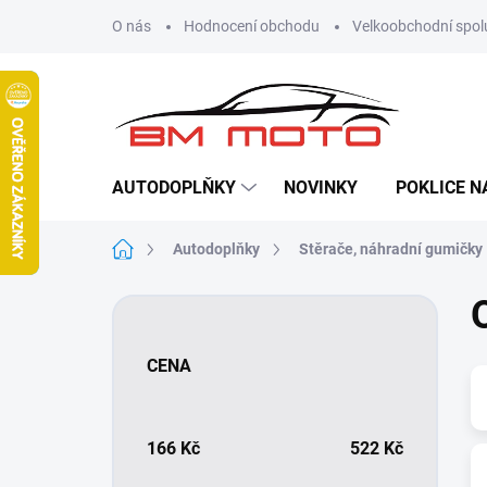
Přejít
O nás
Hodnocení obchodu
Velkoobchodní spol
na
obsah
AUTODOPLŇKY
NOVINKY
POKLICE N
Domů
Autodoplňky
Stěrače, náhradní gumičky
P
o
s
CENA
t
r
a
n
166
Kč
522
Kč
n