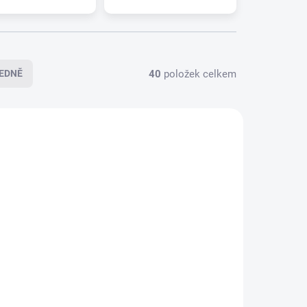
40
položek celkem
EDNĚ
5-0630
095-0627
LADEM
SKLADEM
(>5 KS)
(>5 KS)
Zadní stěrač ALCA