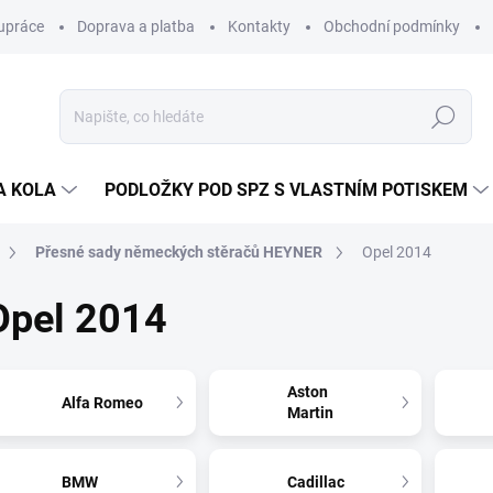
upráce
Doprava a platba
Kontakty
Obchodní podmínky
Hledat
A KOLA
PODLOŽKY POD SPZ S VLASTNÍM POTISKEM
Přesné sady německých stěračů HEYNER
Opel 2014
Opel 2014
Aston
Alfa Romeo
Martin
BMW
Cadillac