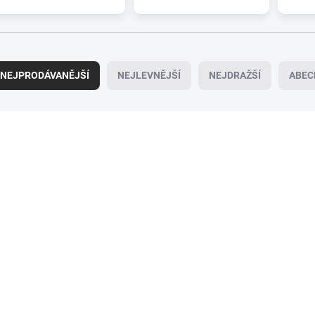
NEJPRODÁVANĚJŠÍ
NEJLEVNĚJŠÍ
NEJDRAŽŠÍ
ABEC
095-0633
09
SKLADEM
SK
(>5 KS)
Zadní stěrač ALCA
Zadní stěrač ALCA