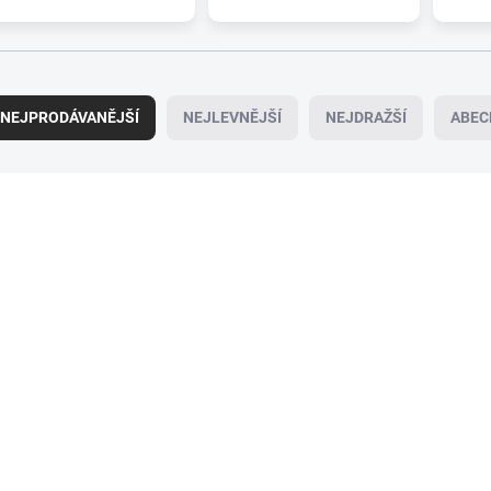
NEJPRODÁVANĚJŠÍ
NEJLEVNĚJŠÍ
NEJDRAŽŠÍ
ABEC
095-0659
09
SKLADEM
SK
(>5 KS)
Zadní stěrač ALCA
Zadní stěrač ALCA