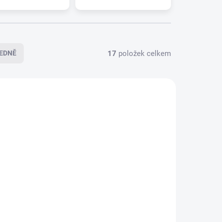
17
položek celkem
EDNĚ
5-0646
095-0640
LADEM
SKLADEM
(>5 KS)
(>5 KS)
Zadní stěrač ALCA