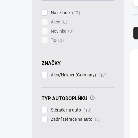
í
p
Na skladě
17
a
Akce
n
0
Ř
e
a
Novinka
0
l
z
Tip
0
e
n
V
í
ý
ZNAČKY
p
p
r
i
Alca/Heyner (Germany)
17
o
s
d
p
u
r
k
?
TYP AUTODOPLŇKU
o
t
d
Stěrače na auto
13
ů
u
k
Zadní stěrače na auto
4
t
ů