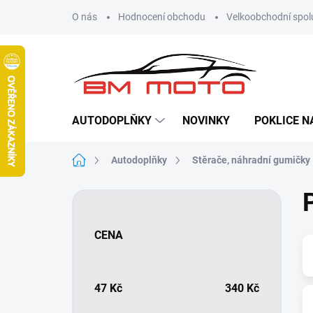
Přejít
O nás
Hodnocení obchodu
Velkoobchodní spol
na
obsah
AUTODOPLŇKY
NOVINKY
POKLICE N
Domů
Autodoplňky
Stěrače, náhradní gumičky
P
o
s
CENA
t
r
a
n
47
Kč
340
Kč
n