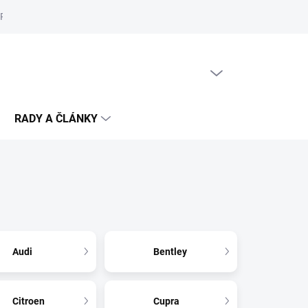
Reklamační řád
Podmínky ochrany osobních údajů
Cookies
PRÁZDNÝ KOŠÍK
NÁKUPNÍ
KOŠÍK
RADY A ČLÁNKY
Audi
Bentley
Citroen
Cupra