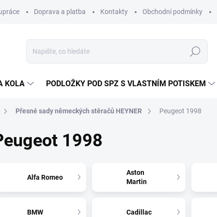
upráce
Doprava a platba
Kontakty
Obchodní podmínky
Hledat
A KOLA
PODLOŽKY POD SPZ S VLASTNÍM POTISKEM
Přesné sady německých stěračů HEYNER
Peugeot 1998
Peugeot 1998
Aston
Alfa Romeo
Martin
BMW
Cadillac