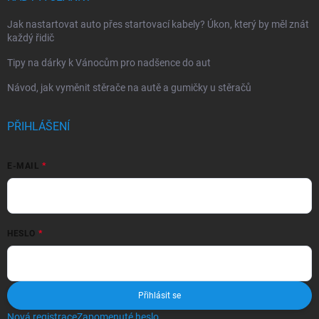
Jak nastartovat auto přes startovací kabely? Úkon, který by měl znát
každý řidič
Tipy na dárky k Vánocům pro nadšence do aut
Návod, jak vyměnit stěrače na autě a gumičky u stěračů
PŘIHLÁŠENÍ
E-MAIL
HESLO
Přihlásit se
Nová registrace
Zapomenuté heslo