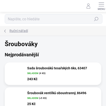
Přejít
na
obsah
Hledat
Ruční nářadí
Šroubováky
Nejprodávanější
Sada šroubováků tesařských 6ks, 63407
SKLADEM
(4 KS)
243 Kč
Šroubovák ventilků oboustranný, 86496
SKLADEM
(>5 KS)
25 Kč