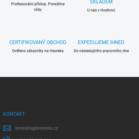
SKLADEM
Profesionální přístup. Poradíme
p
vždy.
r
U nás v Hostivici
v
k
y
v
ý
CERTIFIKOVANÝ OBCHOD
EXPEDUJEME IHNED
p
Ověřeno zákazníky na Heureka
Do následujícího pracovního dne
i
s
u
Z
á
p
a
t
í
KONTAKT
bmmoto
@
bmmoto.cz