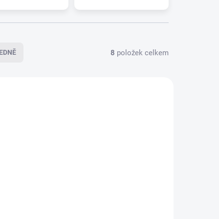
8
položek celkem
EDNĚ
4-0129
094-0128
LADEM
SKLADEM
>5 PÁR)
(>5 PÁR)
NER
Sada stěračů HEYNER