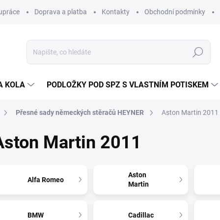
upráce
Doprava a platba
Kontakty
Obchodní podmínky
Hledat
A KOLA
PODLOŽKY POD SPZ S VLASTNÍM POTISKEM
Přesné sady německých stěračů HEYNER
Aston Martin 2011
Aston Martin 2011
Aston
Alfa Romeo
Martin
BMW
Cadillac