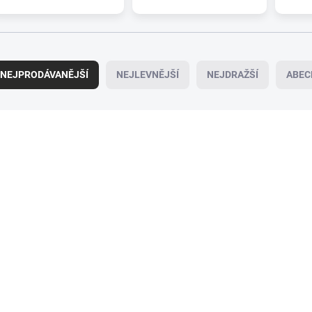
NEJPRODÁVANĚJŠÍ
NEJLEVNĚJŠÍ
NEJDRAŽŠÍ
ABEC
094-0130
09
SKLADEM
SK
(>5 PÁR)
(
Sada stěračů HEYNER
Sada stěračů HEY