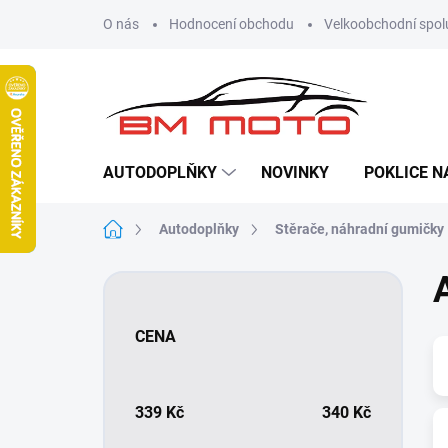
Přejít
O nás
Hodnocení obchodu
Velkoobchodní spol
na
obsah
AUTODOPLŇKY
NOVINKY
POKLICE N
Domů
Autodoplňky
Stěrače, náhradní gumičky
P
o
s
CENA
t
r
a
n
339
Kč
340
Kč
n