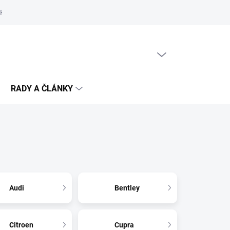
Reklamační řád
Podmínky ochrany osobních údajů
Cookies
PRÁZDNÝ KOŠÍK
NÁKUPNÍ
KOŠÍK
RADY A ČLÁNKY
Audi
Bentley
Citroen
Cupra