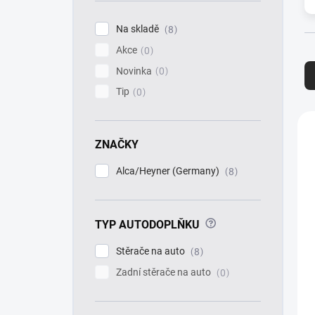
í
p
Na skladě
8
a
Akce
n
0
Ř
e
a
Novinka
0
l
z
Tip
0
e
n
V
í
ý
ZNAČKY
p
p
r
i
Alca/Heyner (Germany)
8
o
s
d
p
u
r
k
?
TYP AUTODOPLŇKU
o
t
d
Stěrače na auto
8
ů
u
k
Zadní stěrače na auto
0
t
ů