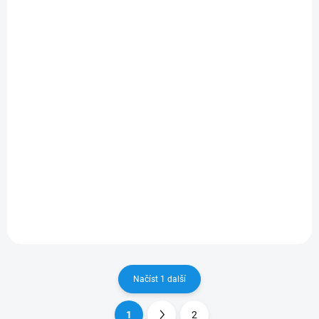
(8P7) 04/2008 -
12/2004 - 08/2012
05/2013
307 Kč
309 Kč
/ pár
/ pár
254 Kč bez DPH
255 Kč bez DPH
Do košíku
Do košíku
Dodejte svému vozu precizní
Zažijte spolehlivé stírání díky
čistotu s Sada stěračů
Sada stěračů HEYNER AUDI
HEYNER AUDI A3 Cabriolet
A3 (8P1) 12/2004 - 08/2012,
(8P7) 04/2008 - 05/2013,
ploché bezráménkové stěrače
aerodynamický design a
pro maximální přítlak a tiché
dlouhá životnost.
stírání.
Načíst 1 další
1
2