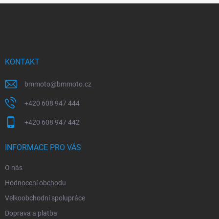
Z
á
p
a
t
í
KONTAKT
bmmoto
@
bmmoto.cz
+420 608 947 444
+420 608 947 442
INFORMACE PRO VÁS
O nás
Hodnocení obchodu
Velkoobchodní spolupráce
Doprava a platba