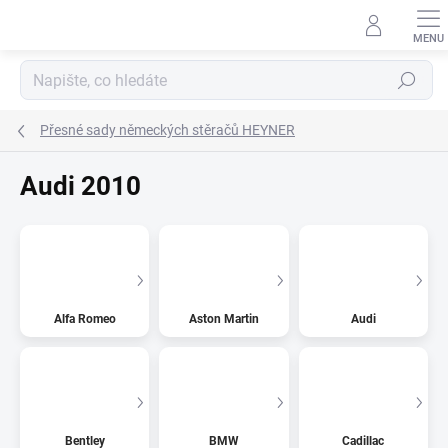
Přejít
na
obsah
Hledat
Přesné sady německých stěračů HEYNER
Audi 2010
Alfa Romeo
Aston Martin
Audi
Bentley
BMW
Cadillac