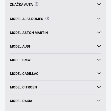
?
ZNAČKA AUTA
?
MODEL ALFA ROMEO
MODEL ASTON MARTIN
MODEL AUDI
MODEL BMW
MODEL CADILLAC
MODEL CITROEN
MODEL DACIA