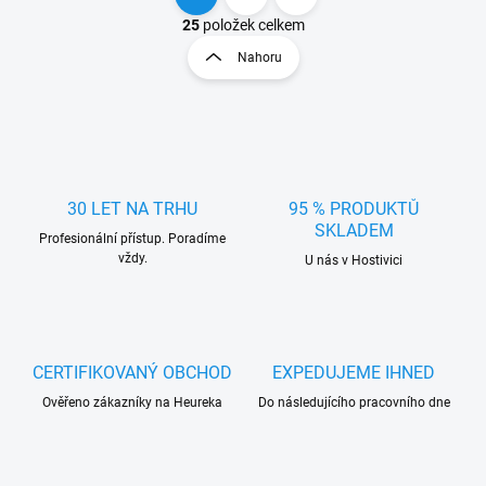
O
S
v
t
25
položek celkem
l
r
Nahoru
á
á
d
n
a
k
c
o
í
p
v
r
á
v
30 LET NA TRHU
95 % PRODUKTŮ
n
k
SKLADEM
í
Profesionální přístup. Poradíme
y
vždy.
U nás v Hostivici
v
ý
p
i
s
u
CERTIFIKOVANÝ OBCHOD
EXPEDUJEME IHNED
Ověřeno zákazníky na Heureka
Do následujícího pracovního dne