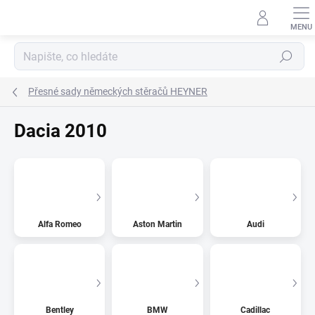
Přejít
na
obsah
Hledat
Přesné sady německých stěračů HEYNER
Dacia 2010
Alfa Romeo
Aston Martin
Audi
Bentley
BMW
Cadillac