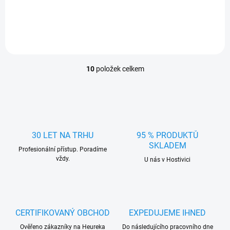
stírání.
10
položek celkem
O
v
l
á
d
a
c
30 LET NA TRHU
95 % PRODUKTŮ
í
SKLADEM
Profesionální přístup. Poradíme
p
vždy.
r
U nás v Hostivici
v
k
y
v
ý
CERTIFIKOVANÝ OBCHOD
EXPEDUJEME IHNED
p
Ověřeno zákazníky na Heureka
Do následujícího pracovního dne
i