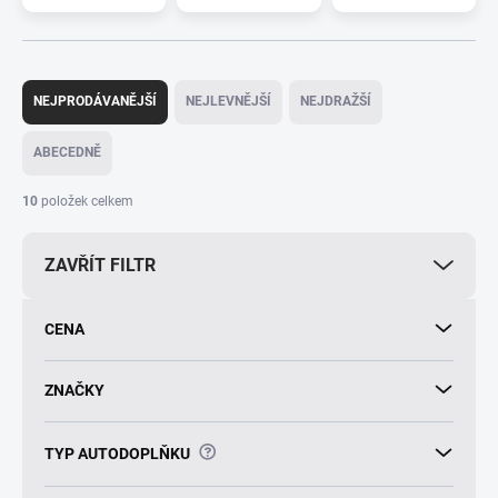
Ř
a
NEJPRODÁVANĚJŠÍ
NEJLEVNĚJŠÍ
NEJDRAŽŠÍ
z
e
ABECEDNĚ
n
í
10
položek celkem
p
r
ZAVŘÍT FILTR
o
d
u
CENA
k
t
ů
ZNAČKY
?
TYP AUTODOPLŇKU