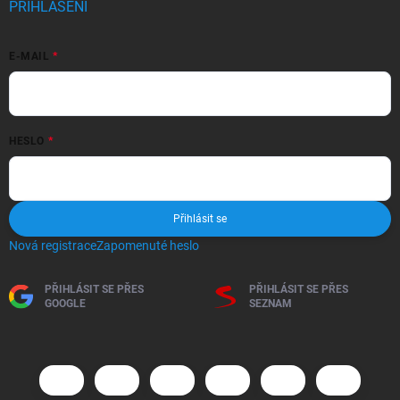
PŘIHLÁŠENÍ
E-MAIL
HESLO
Přihlásit se
Nová registrace
Zapomenuté heslo
PŘIHLÁSIT SE PŘES
PŘIHLÁSIT SE PŘES
GOOGLE
SEZNAM