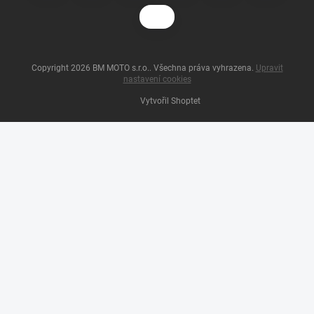
Copyright 2026
BM MOTO s.r.o.
. Všechna práva vyhrazena.
Upravit
nastavení cookies
Vytvořil Shoptet