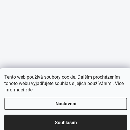
Tento web používá soubory cookie. Dalším procházením
tohoto webu vyjadřujete souhlas s jejich používáním.. Více
informací
zde
.
Nastavení
Otevírací doba 7:30 - 16:00 hod
Souhlasím
Objednávky přijaté do 10:00 expedujeme v tentýž den.