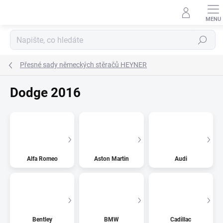
Přejít
na
obsah
Hledat
Přesné sady německých stěračů HEYNER
Dodge 2016
Alfa Romeo
Aston Martin
Audi
Bentley
BMW
Cadillac