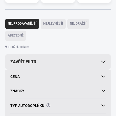
Ř
a
NEJPRODÁVANĚJŠÍ
NEJLEVNĚJŠÍ
NEJDRAŽŠÍ
z
e
ABECEDNĚ
n
í
9
položek celkem
p
r
ZAVŘÍT FILTR
o
d
u
CENA
k
t
ů
ZNAČKY
?
TYP AUTODOPLŇKU