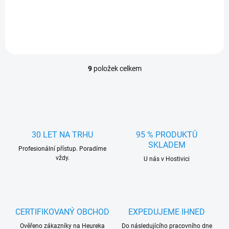
9
položek celkem
O
v
l
á
d
a
c
30 LET NA TRHU
95 % PRODUKTŮ
í
SKLADEM
Profesionální přístup. Poradíme
p
vždy.
r
U nás v Hostivici
v
k
y
v
ý
CERTIFIKOVANÝ OBCHOD
EXPEDUJEME IHNED
p
Ověřeno zákazníky na Heureka
Do následujícího pracovního dne
i