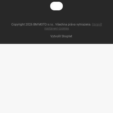
Copyright 2026
BM MOTO s.r.o.
. Všechna práva vyhrazena.
Upravit
nastavení cookies
Vytvořil Shoptet