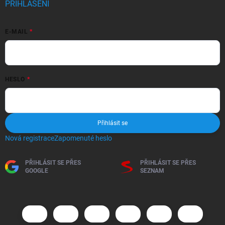
PŘIHLÁŠENÍ
E-MAIL
HESLO
Přihlásit se
Nová registrace
Zapomenuté heslo
PŘIHLÁSIT SE PŘES
PŘIHLÁSIT SE PŘES
GOOGLE
SEZNAM