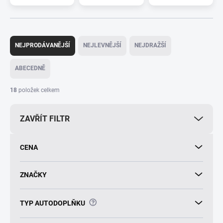
Ř
a
NEJPRODÁVANĚJŠÍ
NEJLEVNĚJŠÍ
NEJDRAŽŠÍ
z
e
ABECEDNĚ
n
í
18
položek celkem
p
r
ZAVŘÍT FILTR
o
d
u
CENA
k
t
ů
ZNAČKY
?
TYP AUTODOPLŇKU