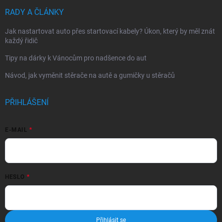
RADY A ČLÁNKY
Jak nastartovat auto přes startovací kabely? Úkon, který by měl znát
každý řidič
Tipy na dárky k Vánocům pro nadšence do aut
Návod, jak vyměnit stěrače na autě a gumičky u stěračů
PŘIHLÁŠENÍ
E-MAIL
HESLO
Přihlásit se