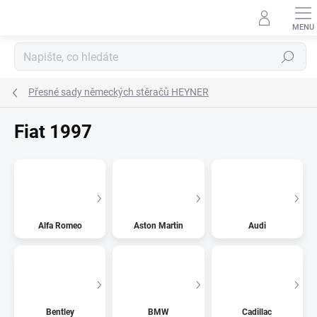
Přejít
na
obsah
Hledat
Přesné sady německých stěračů HEYNER
Fiat 1997
Alfa Romeo
Aston Martin
Audi
Bentley
BMW
Cadillac