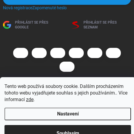
Nová registrace
Zapomenuté heslo
PŘIHLÁSIT SE PŘES
PŘIHLÁSIT SE PŘES
GOOGLE
SEZNAM
Tento web používá soubory cookie. Dalším procházením
Copyright 2026
BM MOTO s.r.o.
. Všechna práva vyhrazena.
Upravit
tohoto webu vyjadřujete souhlas s jejich používáním.. Více
nastavení cookies
informací
zde
.
Vytvořil Shoptet
Nastavení
Otevírací doba 7:30 - 16:00 hod
Souhlasím