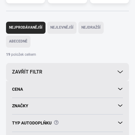
Ř
a
NEJPRODÁVANĚJŠÍ
NEJLEVNĚJŠÍ
NEJDRAŽŠÍ
z
e
ABECEDNĚ
n
í
19
položek celkem
p
r
ZAVŘÍT FILTR
o
d
u
CENA
k
t
ů
ZNAČKY
?
TYP AUTODOPLŇKU