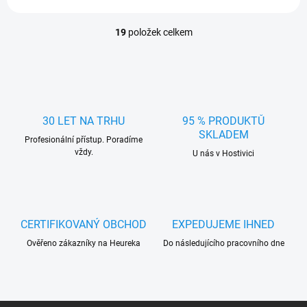
19
položek celkem
O
v
l
á
d
a
c
30 LET NA TRHU
95 % PRODUKTŮ
í
SKLADEM
Profesionální přístup. Poradíme
p
vždy.
r
U nás v Hostivici
v
k
y
v
ý
CERTIFIKOVANÝ OBCHOD
EXPEDUJEME IHNED
p
Ověřeno zákazníky na Heureka
Do následujícího pracovního dne
i
s
u