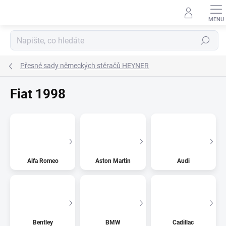
Přejít
na
obsah
Hledat
Přesné sady německých stěračů HEYNER
Fiat 1998
Alfa Romeo
Aston Martin
Audi
Bentley
BMW
Cadillac