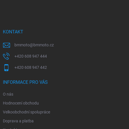
Z
á
p
a
t
í
KONTAKT
bmmoto
@
bmmoto.cz
+420 608 947 444
+420 608 947 442
INFORMACE PRO VÁS
O nás
Hodnocení obchodu
Velkoobchodní spolupráce
Doprava a platba