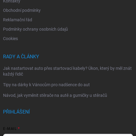
Kontakty
Obchodní podmínky
Reklamační řád
Podmínky ochrany osobních údajů
Cookies
RADY A ČLÁNKY
Jak nastartovat auto přes startovací kabely? Úkon, který by měl znát
každý řidič
Tipy na dárky k Vánocům pro nadšence do aut
Návod, jak vyměnit stěrače na autě a gumičky u stěračů
PŘIHLÁŠENÍ
E-MAIL