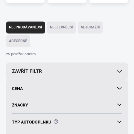
Ř
a
NEJPRODÁVANĚJŠÍ
NEJLEVNĚJŠÍ
NEJDRAŽŠÍ
z
e
ABECEDNĚ
n
í
25
položek celkem
p
r
ZAVŘÍT FILTR
o
d
u
CENA
k
t
ů
ZNAČKY
?
TYP AUTODOPLŇKU