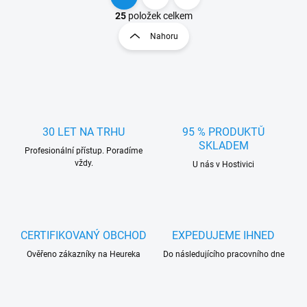
O
S
v
t
25
položek celkem
l
r
Nahoru
á
á
d
n
a
k
c
o
í
p
v
r
á
v
30 LET NA TRHU
95 % PRODUKTŮ
n
k
SKLADEM
í
Profesionální přístup. Poradíme
y
vždy.
U nás v Hostivici
v
ý
p
i
s
u
CERTIFIKOVANÝ OBCHOD
EXPEDUJEME IHNED
Ověřeno zákazníky na Heureka
Do následujícího pracovního dne