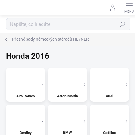
Přejít
na
obsah
Hledat
Přesné sady německých stěračů HEYNER
Honda 2016
Alfa Romeo
Aston Martin
Audi
Bentley
BMW
Cadillac