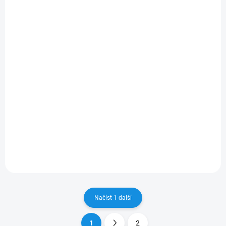
FN) 2012 -
TOURER 2008 -
319 Kč
335 Kč
/ pár
/ pár
264 Kč bez DPH
277 Kč bez DPH
Do košíku
Do košíku
Dodejte svému vozu precizní
Dodejte svému vozu precizní
čistotu s Sada stěračů
čistotu s Sada stěračů
HEYNER HONDA CIVIC IX (FK,
HEYNER HONDA ACCORD VIII
FN) 2012 -, aerodynamický
TOURER 2008 -,
design a dlouhá životnost.
aerodynamický design a
dlouhá životnost.
Načíst 1 další
1
2