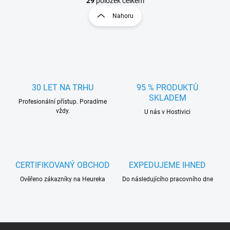
t
29
položek celkem
l
r
Nahoru
á
á
d
n
a
k
c
o
í
p
v
r
á
v
30 LET NA TRHU
95 % PRODUKTŮ
n
k
SKLADEM
í
Profesionální přístup. Poradíme
y
vždy.
U nás v Hostivici
v
ý
p
i
s
u
CERTIFIKOVANÝ OBCHOD
EXPEDUJEME IHNED
Ověřeno zákazníky na Heureka
Do následujícího pracovního dne
Z