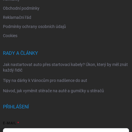
Obchodní podmínky
Reklamační řád
Podmínky ochrany osobních údajů
Cookies
RADY A ČLÁNKY
Jak nastartovat auto přes startovací kabely? Úkon, který by měl znát
každý řidič
Tipy na dárky k Vánocům pro nadšence do aut
Návod, jak vyměnit stěrače na autě a gumičky u stěračů
PŘIHLÁŠENÍ
E-MAIL