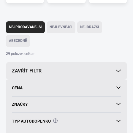
Ř
a
NEJPRODÁVANĚJŠÍ
NEJLEVNĚJŠÍ
NEJDRAŽŠÍ
z
e
ABECEDNĚ
n
í
29
položek celkem
p
r
ZAVŘÍT FILTR
o
d
u
CENA
k
t
ů
ZNAČKY
?
TYP AUTODOPLŇKU