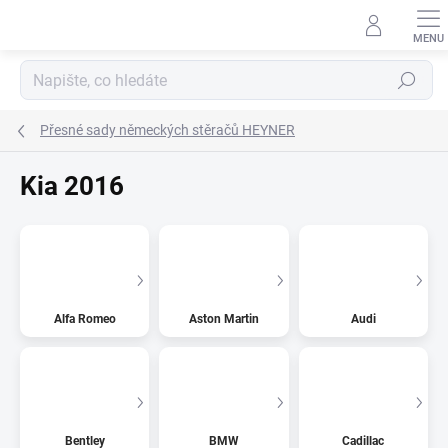
Přejít
na
obsah
Hledat
Přesné sady německých stěračů HEYNER
Kia 2016
Alfa Romeo
Aston Martin
Audi
Bentley
BMW
Cadillac