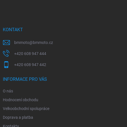
á
p
a
t
í
KONTAKT
bmmoto
@
bmmoto.cz
+420 608 947 444
+420 608 947 442
INFORMACE PRO VÁS
O nás
Hodnocení obchodu
Velkoobchodní spolupráce
Doprava a platba
Kontakty