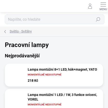
Přejít
na
obsah
Hledat
Světlo - Svítilny
Pracovní lampy
Nejprodávanější
Lampa montážní 8+1 LED, hák+magnet, YATO
MOMENTÁLNĚ NEDOSTUPNÉ
218 Kč
Lampa montážní 1 LED / 1W, 3 funkce svícení,
VOREL
MOMENTÁLNĚ NEDOSTUPNÉ