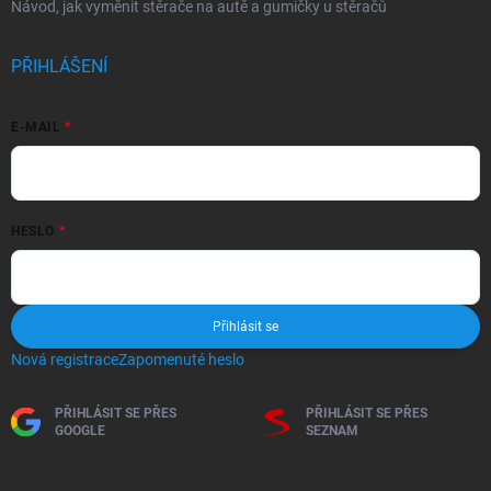
Návod, jak vyměnit stěrače na autě a gumičky u stěračů
PŘIHLÁŠENÍ
E-MAIL
HESLO
Přihlásit se
Nová registrace
Zapomenuté heslo
PŘIHLÁSIT SE PŘES
PŘIHLÁSIT SE PŘES
GOOGLE
SEZNAM