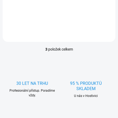
Svítilna otočná 20+3 LED
3
položek celkem
O
v
l
á
d
a
c
30 LET NA TRHU
95 % PRODUKTŮ
í
SKLADEM
Profesionální přístup. Poradíme
p
vždy.
r
U nás v Hostivici
v
k
y
v