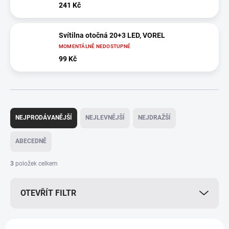
241 Kč
Svítilna otočná 20+3 LED, VOREL
MOMENTÁLNĚ NEDOSTUPNÉ
99 Kč
Ř
a
NEJPRODÁVANĚJŠÍ
NEJLEVNĚJŠÍ
NEJDRAŽŠÍ
z
e
ABECEDNĚ
n
í
3
položek celkem
p
r
OTEVŘÍT FILTR
o
d
u
V
k