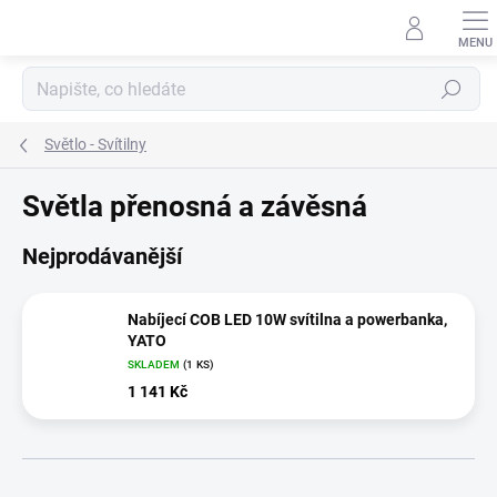
Přejít
na
obsah
Hledat
Světlo - Svítilny
Světla přenosná a závěsná
Nejprodávanější
Nabíjecí COB LED 10W svítilna a powerbanka,
YATO
SKLADEM
(1 KS)
1 141 Kč
Ř