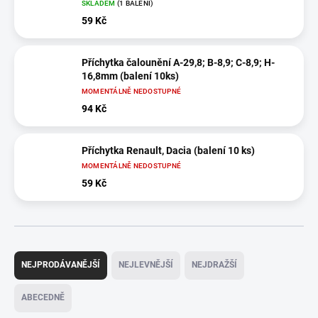
SKLADEM
(1 BALENÍ)
59 Kč
Příchytka čalounění A-29,8; B-8,9; C-8,9; H-
16,8mm (balení 10ks)
MOMENTÁLNĚ NEDOSTUPNÉ
94 Kč
Příchytka Renault, Dacia (balení 10 ks)
MOMENTÁLNĚ NEDOSTUPNÉ
59 Kč
Ř
a
NEJPRODÁVANĚJŠÍ
NEJLEVNĚJŠÍ
NEJDRAŽŠÍ
z
e
ABECEDNĚ
n