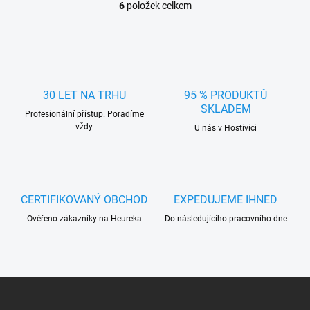
6
položek celkem
O
v
l
á
d
a
c
30 LET NA TRHU
95 % PRODUKTŮ
í
SKLADEM
Profesionální přístup. Poradíme
p
vždy.
r
U nás v Hostivici
v
k
y
v
ý
CERTIFIKOVANÝ OBCHOD
EXPEDUJEME IHNED
p
Ověřeno zákazníky na Heureka
Do následujícího pracovního dne
i
s
u
Z
á