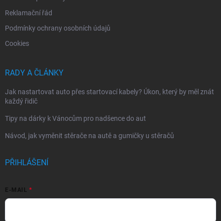
Reklamační řád
Podmínky ochrany osobních údajů
Cookies
RADY A ČLÁNKY
Jak nastartovat auto přes startovací kabely? Úkon, který by měl znát
každý řidič
Tipy na dárky k Vánocům pro nadšence do aut
Návod, jak vyměnit stěrače na autě a gumičky u stěračů
PŘIHLÁŠENÍ
E-MAIL