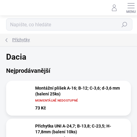
Přejít
na
obsah
Hledat
Příchytky
Dacia
Nejprodávanější
Montážní plíšek A-16; B-12; C-3,6; d-3,6 mm
(balení 25ks)
MOMENTÁLNĚ NEDOSTUPNÉ
73 Kč
Příchytka UNI A-24,7; B-13,8; C-23,5; H-
17,8mm (balení 10ks)