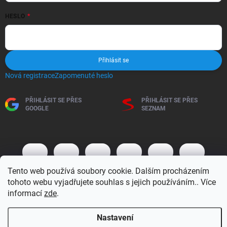
HESLO
Přihlásit se
Nová registrace
Zapomenuté heslo
PŘIHLÁSIT SE PŘES
PŘIHLÁSIT SE PŘES
GOOGLE
SEZNAM
Tento web používá soubory cookie. Dalším procházením
tohoto webu vyjadřujete souhlas s jejich používáním.. Více
informací
zde
.
Copyright 2026
BM MOTO s.r.o.
. Všechna práva vyhrazena.
Upravit
Nastavení
nastavení cookies