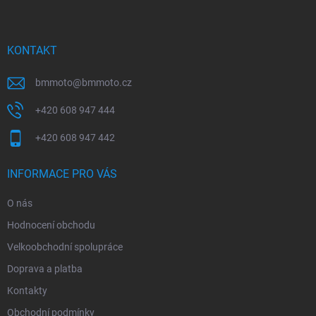
p
a
t
í
KONTAKT
bmmoto
@
bmmoto.cz
+420 608 947 444
+420 608 947 442
INFORMACE PRO VÁS
O nás
Hodnocení obchodu
Velkoobchodní spolupráce
Doprava a platba
Kontakty
Obchodní podmínky