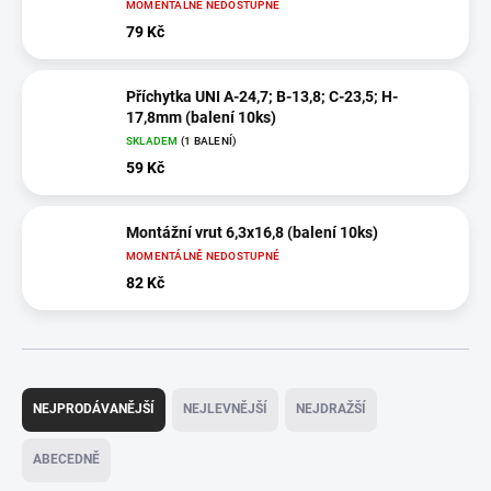
MOMENTÁLNĚ NEDOSTUPNÉ
79 Kč
Příchytka UNI A-24,7; B-13,8; C-23,5; H-
17,8mm (balení 10ks)
SKLADEM
(1 BALENÍ)
59 Kč
Montážní vrut 6,3x16,8 (balení 10ks)
MOMENTÁLNĚ NEDOSTUPNÉ
82 Kč
Ř
a
NEJPRODÁVANĚJŠÍ
NEJLEVNĚJŠÍ
NEJDRAŽŠÍ
z
e
ABECEDNĚ
n