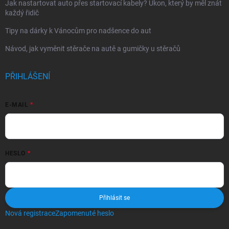
Jak nastartovat auto přes startovací kabely? Úkon, který by měl znát
každý řidič
Tipy na dárky k Vánocům pro nadšence do aut
Návod, jak vyměnit stěrače na autě a gumičky u stěračů
PŘIHLÁŠENÍ
E-MAIL
HESLO
Přihlásit se
Nová registrace
Zapomenuté heslo