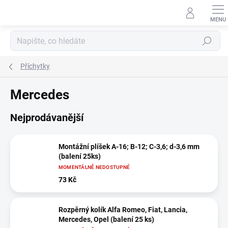
Přejít
na
obsah
Hledat
Příchytky
Mercedes
Nejprodávanější
Montážní plíšek A-16; B-12; C-3,6; d-3,6 mm
(balení 25ks)
MOMENTÁLNĚ NEDOSTUPNÉ
73 Kč
Rozpěrný kolík Alfa Romeo, Fiat, Lancia,
Mercedes, Opel (balení 25 ks)