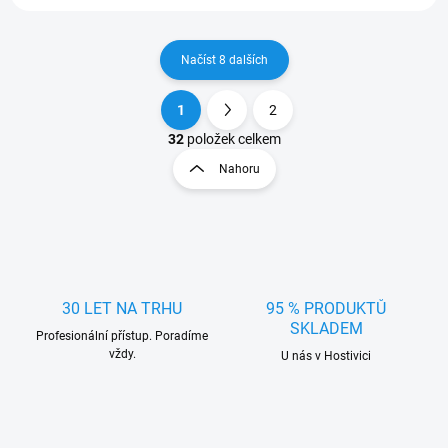
Načíst 8 dalších
1
2
O
S
v
t
32
položek celkem
l
r
Nahoru
á
á
d
n
a
k
c
o
í
p
v
r
á
v
30 LET NA TRHU
95 % PRODUKTŮ
n
k
SKLADEM
í
Profesionální přístup. Poradíme
y
vždy.
U nás v Hostivici
v
ý
p
i
s