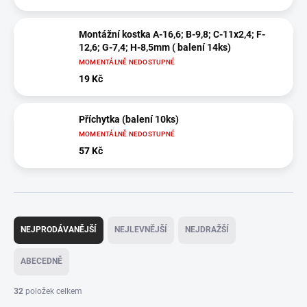
Montážní kostka A-16,6; B-9,8; C-11x2,4; F-
12,6; G-7,4; H-8,5mm ( balení 14ks)
MOMENTÁLNĚ NEDOSTUPNÉ
19 Kč
Příchytka (balení 10ks)
MOMENTÁLNĚ NEDOSTUPNÉ
57 Kč
Ř
a
NEJPRODÁVANĚJŠÍ
NEJLEVNĚJŠÍ
NEJDRAŽŠÍ
z
e
ABECEDNĚ
n
í
32
položek celkem
p