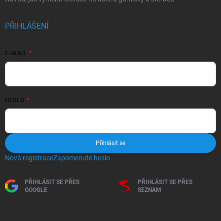
PŘIHLÁŠENÍ
E-MAIL
HESLO
Přihlásit se
Nová registrace
Zapomenuté heslo
PŘIHLÁSIT SE PŘES
PŘIHLÁSIT SE PŘES
GOOGLE
SEZNAM