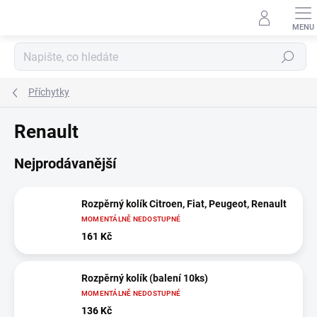
Přejít
na
obsah
Hledat
Příchytky
Renault
Nejprodávanější
Rozpěrný kolík Citroen, Fiat, Peugeot, Renault
MOMENTÁLNĚ NEDOSTUPNÉ
161 Kč
Rozpěrný kolík (balení 10ks)
MOMENTÁLNĚ NEDOSTUPNÉ
136 Kč