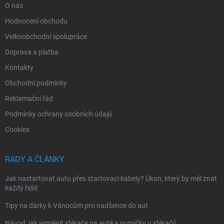
O nás
Hodnocení obchodu
Velkoobchodní spolupráce
Doprava a platba
Kontakty
Obchodní podmínky
Reklamační řád
Podmínky ochrany osobních údajů
Cookies
RADY A ČLÁNKY
Jak nastartovat auto přes startovací kabely? Úkon, který by měl znát
každý řidič
Tipy na dárky k Vánocům pro nadšence do aut
Návod, jak vyměnit stěrače na autě a gumičky u stěračů